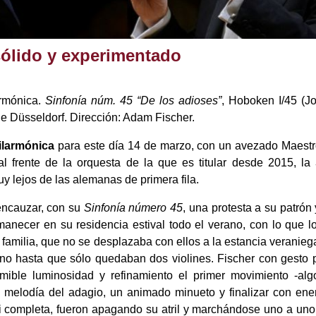
sólido y experimentado
armónica.
Sinfonía núm. 45 “De los adioses”
, Hoboken I/45 (J
e Düsseldorf. Dirección: Adam Fischer.
ilarmónica
para este día 14 de marzo, con un avezado Maestr
l frente de la orquesta de la que es titular desde 2015, la
y lejos de las alemanas de primera fila.
ncauzar, con su
Sinfonía número 45
, una protesta a su patrón
anecer en su residencia estival todo el verano, con lo que 
familia, que no se desplazaba con ellos a la estancia veraniega
o hasta que sólo quedaban dos violines. Fischer con gesto p
mible luminosidad y refinamiento el primer movimiento -alg
da melodía del adagio, un animado minueto y finalizar con ener
i completa, fueron apagando su atril y marchándose uno a un