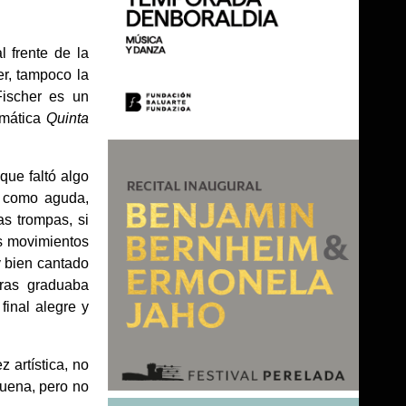
 frente de la
er, tampoco la
Fischer es un
emática
Quinta
que faltó algo
e como aguda,
as trompas, si
os movimientos
y bien cantado
tras graduaba
final alegre y
 artística, no
buena, pero no