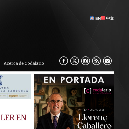
中文
EN
Acerca de Codalario
HLER EN