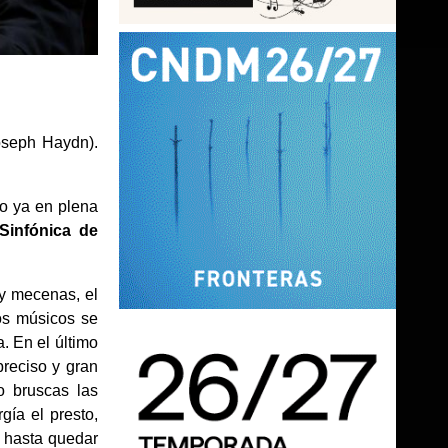
oseph Haydn).
o ya en plena
Sinfónica de
 y mecenas, el
los músicos se
. En el último
reciso y gran
o bruscas las
gía el presto,
o hasta quedar