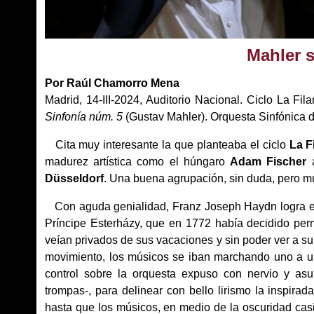
Mahler 
Por Raúl Chamorro Mena
Madrid, 14-III-2024, Auditorio Nacional. Ciclo La Fil
Sinfonía núm. 5
(Gustav Mahler). Orquesta Sinfónica d
Cita muy interesante la que planteaba el ciclo
La F
madurez artística como el húngaro
Adam Fischer
a
Düsseldorf
. Una buena agrupación, sin duda, pero mu
Con aguda genialidad, Franz Joseph Haydn logra e
Príncipe Esterházy, que en 1772 había decidido perm
veían privados de sus vacaciones y sin poder ver a su 
movimiento, los músicos se iban marchando uno a un
control sobre la orquesta expuso con nervio y asu
trompas-, para delinear con bello lirismo la inspira
hasta que los músicos, en medio de la oscuridad cas