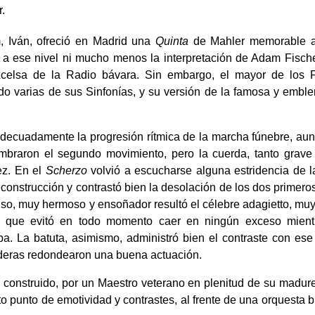
r.
Iván, ofreció en Madrid una
Quinta
de Mahler memorable al
 a ese nivel ni mucho menos la interpretación de Adam Fisch
celsa de la Radio bávara. Sin embargo, el mayor de los 
o varias de sus Sinfonías, y su versión de la famosa y embl
adecuadamente la progresión rítmica de la marcha fúnebre, aun
alumbraron el segundo movimiento, pero la cuerda, tanto grav
ez. En el
Scherzo
volvió a escucharse alguna estridencia de l
construcción y contrastó bien la desolación de los dos primer
enso, muy hermoso y ensoñador resultó el célebre adagietto, mu
r, que evitó en todo momento caer en ningún exceso mien
. La batuta, asimismo, administró bien el contraste con ese 
maderas redondearon una buena actuación.
construido, por un Maestro veterano en plenitud de su madurez
to punto de emotividad y contrastes, al frente de una orquesta 