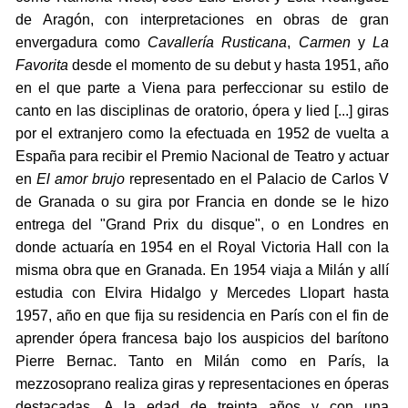
de Aragón, con interpretaciones en obras de gran
envergadura como
Cavallería Rusticana
,
Carmen
y
La
Favorita
desde el momento de su debut y hasta 1951, año
en el que parte a Viena para perfeccionar su estilo de
canto en las disciplinas de oratorio, ópera y lied [...] giras
por el extranjero como la efectuada en 1952 de vuelta a
España para recibir el Premio Nacional de Teatro y actuar
en
El amor brujo
representado en el Palacio de Carlos V
de Granada o su gira por Francia en donde se le hizo
entrega del "Grand Prix du disque", o en Londres en
donde actuaría en 1954 en el Royal Victoria Hall con la
misma obra que en Granada. En 1954 viaja a Milán y allí
estudia con Elvira Hidalgo y Mercedes Llopart hasta
1957, año en que fija su residencia en París con el fin de
aprender ópera francesa bajo los auspicios del barítono
Pierre Bernac. Tanto en Milán como en París, la
mezzosoprano realiza giras y representaciones en óperas
destacadas. A la edad de treinta años y con una