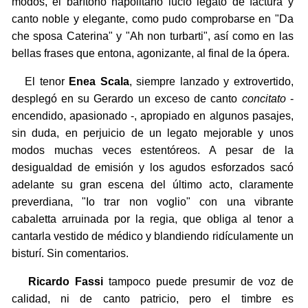
modos, el barítono napolitano lució legato de factura y
canto noble y elegante, como pudo comprobarse en "Da
che sposa Caterina" y "Ah non turbarti", así como en las
bellas frases que entona, agonizante, al final de la ópera.
El tenor
Enea Scala
, siempre lanzado y extrovertido,
desplegó en su Gerardo un exceso de canto
concitato
-
encendido, apasionado -, apropiado en algunos pasajes,
sin duda, en perjuicio de un legato mejorable y unos
modos muchas veces estentóreos. A pesar de la
desigualdad de emisión y los agudos esforzados sacó
adelante su gran escena del último acto, claramente
preverdiana, "Io trar non voglio" con una vibrante
cabaletta arruinada por la regia, que obliga al tenor a
cantarla vestido de médico y blandiendo ridículamente un
bisturí. Sin comentarios.
Ricardo Fassi
tampoco puede presumir de voz de
calidad, ni de canto patricio, pero el timbre es