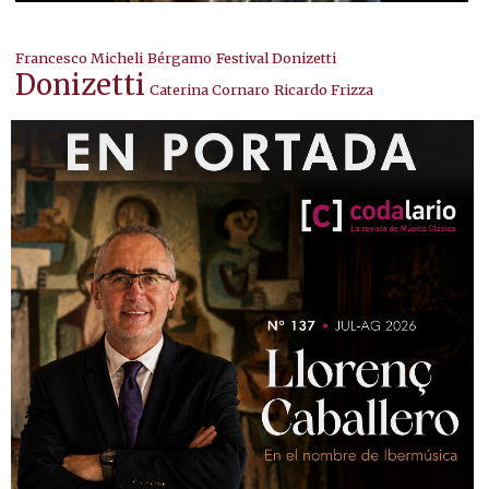
Francesco Micheli
Bérgamo
Festival Donizetti
Donizetti
Caterina Cornaro
Ricardo Frizza