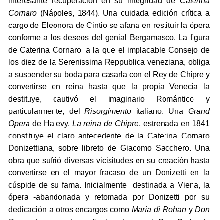
interesante recuperación en su integridad de
Caterina
Cornaro
(Nápoles, 1844). Una cuidada edición crítica a
cargo de Eleonora de Cintio se afana en restituir la ópera
conforme a los deseos del genial Bergamasco. La figura
de Caterina Cornaro, a la que el implacable Consejo de
los diez de la Serenissima Reppublica veneziana, obliga
a suspender su boda para casarla con el Rey de Chipre y
convertirse en reina hasta que la propia Venecia la
destituye, cautivó el imaginario Romántico y
particularmente, del
Risorgimento
italiano. Una
Grand
Opera
de Halevy,
La reina de Chipre
, estrenada en 1841
constituye el claro antecedente de la Caterina Cornaro
Donizettiana, sobre libreto de Giacomo Sacchero. Una
obra que sufrió diversas vicisitudes en su creación hasta
convertirse en el mayor fracaso de un Donizetti en la
cúspide de su fama. Inicialmente destinada a Viena, la
ópera -abandonada y retomada por Donizetti por su
dedicación a otros encargos como
María di Rohan
y
Don