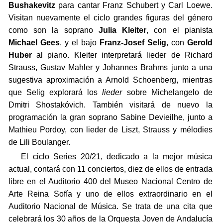
Bushakevitz
para cantar Franz Schubert y Carl Loewe.
Visitan nuevamente el ciclo grandes figuras del género
como son la soprano
Julia Kleiter
, con el pianista
Michael Gees
, y el bajo
Franz-Josef Selig
, con
Gerold
Huber
al piano. Kleiter interpretará lieder de Richard
Strauss, Gustav Mahler y Johannes Brahms junto a una
sugestiva aproximación a Arnold Schoenberg, mientras
que Selig explorará los
lieder
sobre Michelangelo de
Dmitri Shostakóvich. También visitará de nuevo la
programación la gran soprano Sabine Devieilhe, junto a
Mathieu Pordoy, con lieder de Liszt, Strauss y mélodies
de Lili Boulanger.
El ciclo Series 20/21, dedicado a la mejor música
actual, contará con 11 conciertos, diez de ellos de entrada
libre en el Auditorio 400 del Museo Nacional Centro de
Arte Reina Sofía y uno de ellos extraordinario en el
Auditorio Nacional de Música. Se trata de una cita que
celebrará los 30 años de la Orquesta Joven de Andalucía