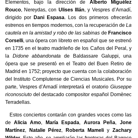
Elementos, bajo la dirección de
Alberto Miguélez
Rouco
, Nereydas, con
Ulises Illán
, y Vespres d’Arnadí,
dirigido por
Dani Espasa
. Los dos primeros ofrecerán
estrenos en tiempos modernos, con la recuperación de
La
cautela en la amistad y robo de las sabinas
de
Francisco
Corselli
, una ópera con libreto en español que se estrenó
en 1735 en el teatro madrileño de los Caños del Peral, y
la
Didone abbandonata
de Baldassare Galuppi, una
ópera que se presentó en el Teatro del Buen Retiro de
Madrid en 1752; proyecto que cuenta con la colaboración
del Instituto Complutense de Ciencias Musicales. Por su
parte, Vespres d’Arnadí interpretará el oratorio
Giuseppe
riconosciuto
del destacado compositor español Domènec
Terradellas.
Estos conciertos contarán con grandes voces como las
de
Alicia Amo
,
María Espada
,
Aurora Peña
,
Jone
Martínez
,
Natalie Pérez
,
Roberta Mameli
y
Zachary
Wilder
. Este año, se ampliarán las fronteras del Barroco