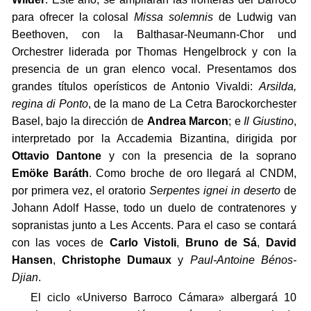
para ofrecer la colosal
Missa solemnis
de Ludwig van
Beethoven, con la Balthasar-Neumann-Chor und
Orchestrer liderada por Thomas Hengelbrock y con la
presencia de un gran elenco vocal. Presentamos dos
grandes títulos operísticos de Antonio Vivaldi:
Arsilda,
regina di Ponto
, de la mano de La Cetra Barockorchester
Basel, bajo la dirección de
Andrea Marcon
; e
Il Giustino
,
interpretado por la Accademia Bizantina, dirigida por
Ottavio Dantone
y con la presencia de la soprano
Emöke Baráth
. Como broche de oro llegará al CNDM,
por primera vez, el oratorio
Serpentes ignei in deserto
de
Johann Adolf Hasse, todo un duelo de contratenores y
sopranistas junto a Les Accents. Para el caso se contará
con las voces de
Carlo Vistoli
,
Bruno de Sá
,
David
Hansen
,
Christophe Dumaux
y
Paul-Antoine Bénos-
Djian
.
El ciclo «Universo Barroco Cámara» albergará 10