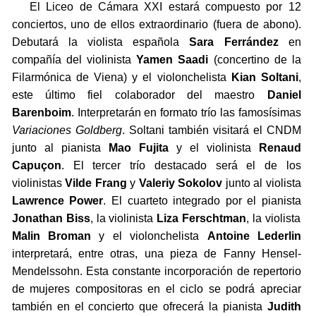
El Liceo de Cámara XXI estará compuesto por 12
conciertos, uno de ellos extraordinario (fuera de abono).
Debutará la violista española
Sara Ferrández
en
compañía del violinista
Yamen Saadi
(concertino de la
Filarmónica de Viena) y el violonchelista
Kian Soltani
,
este último fiel colaborador del maestro
Daniel
Barenboim
. Interpretarán en formato trío las famosísimas
Variaciones Goldberg
. Soltani también visitará el CNDM
junto al pianista
Mao Fujita
y el violinista
Renaud
Capuçon
. El tercer trío destacado será el de los
violinistas
Vilde Frang
y
Valeriy Sokolov
junto al violista
Lawrence Power
. El cuarteto integrado por el pianista
Jonathan Biss
, la violinista
Liza Ferschtman
, la violista
Malin Broman
y el violonchelista
Antoine Lederlin
interpretará, entre otras, una pieza de Fanny Hensel-
Mendelssohn. Esta constante incorporación de repertorio
de mujeres compositoras en el ciclo se podrá apreciar
también en el concierto que ofrecerá la pianista
Judith