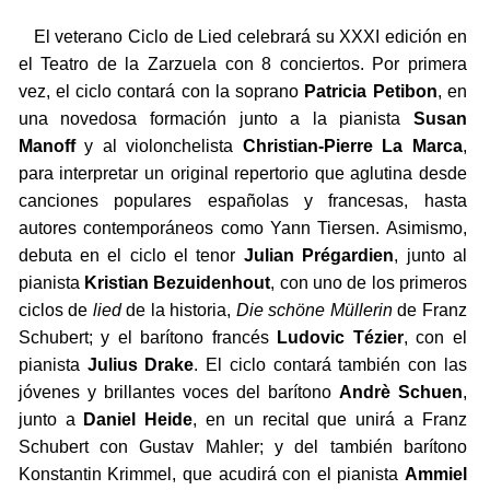
El veterano Ciclo de Lied celebrará su XXXI edición en
el Teatro de la Zarzuela con 8 conciertos. Por primera
vez, el ciclo contará con la soprano
Patricia Petibon
, en
una novedosa formación junto a la pianista
Susan
Manoff
y al violonchelista
Christian-Pierre La Marca
,
para interpretar un original repertorio que aglutina desde
canciones populares españolas y francesas, hasta
autores contemporáneos como Yann Tiersen. Asimismo,
debuta en el ciclo el tenor
Julian Prégardien
, junto al
pianista
Kristian Bezuidenhout
, con uno de los primeros
ciclos de
lied
de la historia,
Die schöne Müllerin
de Franz
Schubert; y el barítono francés
Ludovic Tézier
, con el
pianista
Julius Drake
. El ciclo contará también con las
jóvenes y brillantes voces del barítono
Andrè Schuen
,
junto a
Daniel Heide
, en un recital que unirá a Franz
Schubert con Gustav Mahler; y del también barítono
Konstantin Krimmel, que acudirá con el pianista
Ammiel