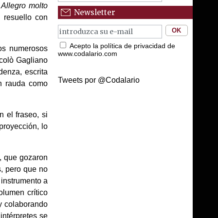
 Allegro molto
Newsletter
n resuello con
Acepto la política de privacidad de
los numerosos
www.codalario.com
icolò Gagliano
denza, escrita
Tweets por @Codalario
an rauda como
el fraseo, si
proyección, lo
n, que gozaron
, pero que no
 instrumento a
olumen crítico
 y colaborando
intérpretes se