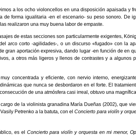
imos a los ocho violoncellos en una disposición apaisada y fro
 de forma igualitaria -en el escenario- su peso sonoro. De ig
olas realizaron una muy buena labor de empaste.
ajes de estas secciones son particularmente exigentes, Köni
l arco corto -agilidades-, o un discurso «fugado» con la apa
 de gran aportación expresiva, dando lugar -en función de en 
os, a otros más ligeros y llenos de contrastes y a algunos 
y concentrada y eficiente, con nervio interno, energizant
 dinámicas que nunca se desbordaron en el forte. El tratamiento
 consecución de una atmósfera casi irreal, obtuvo una magnífica
rgo de la violinista granadina María Dueñas (2002), que vie
 Vasily Petrenko a la batuta, con el
Concierto para violín y orque
blico, es el
Concierto para violín y orquesta en mi menor, Op