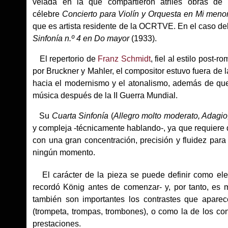
velada en la que compartieron atriles obras de 
célebre
Concierto para Violín y Orquesta en Mi meno
que es artista residente de la OCRTVE. En el caso del
Sinfonía n.º 4 en Do mayor
(1933).
El repertorio de
Franz Schmidt
, fiel al estilo post
por Bruckner y Mahler, el compositor estuvo fuera de
hacia el modernismo y el atonalismo, además de que 
música después de la II Guerra Mundial.
Su
Cuarta Sinfonía
(
Allegro molto moderato, Adagio
y compleja -técnicamente hablando-, ya que requiere 
con una gran concentración, precisión y fluidez para
ningún momento.
El carácter de la pieza se puede definir como eleg
recordó König antes de comenzar- y, por tanto, es 
también son importantes los contrastes que aparec
(trompeta, trompas, trombones), o como la de los con
prestaciones.