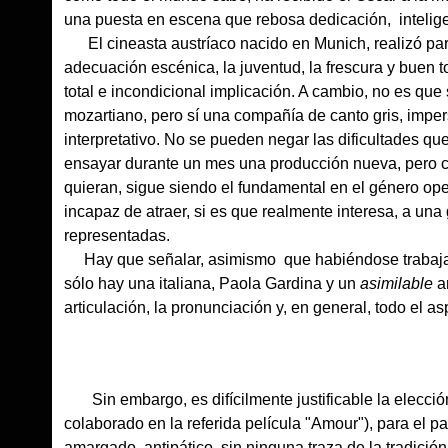
una puesta en escena que rebosa dedicación, inteligenc
El cineasta austríaco nacido en Munich, realizó par
adecuación escénica, la juventud, la frescura y buen t
total e incondicional implicación. A cambio, no es que
mozartiano, pero sí una compañía de canto gris, imper
interpretativo. No se pueden negar las dificultades q
ensayar durante un mes una producción nueva, pero c
quieran, sigue siendo el fundamental en el género oper
incapaz de atraer, si es que realmente interesa, a un
representadas.
Hay que señalar, asimismo que habiéndose trabajado 
sólo hay una italiana, Paola Gardina y un
asimilable
a
articulación, la pronunciación y, en general, todo el as
Sin embargo, es difícilmente justificable la elecci
colaborado en la referida película "Amour"), para el 
amargado, antipático, sin ninguna traza de la tradició