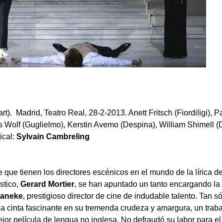
. Madrid, Teatro Real, 28-2-2013. Anett Fritsch (Fiordiligi), 
s Wolf (Guglielmo), Kerstin Avemo (Despina), William Shimell (
ical:
Sylvain Cambreling
 tienen los directores escénicos en el mundo de la lírica de
ístico,
Gerard Mortier
, se han apuntado un tanto encargando la
Haneke
, prestigioso director de cine de indudable talento. Tan s
a cinta fascinante en su tremenda crudeza y amargura, un traba
jor película de lengua no inglesa. No defraudó su labor para el