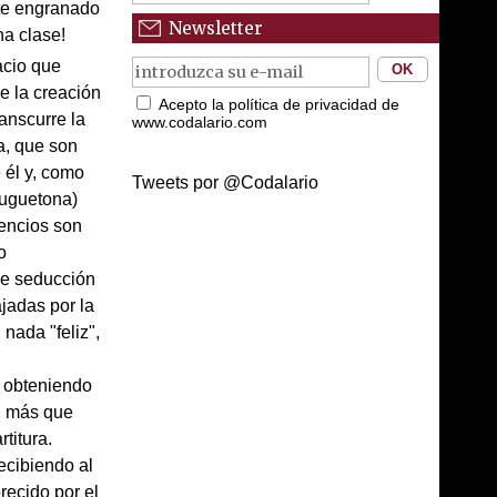
nte engranado
Newsletter
na clase!
acio que
e la creación
Acepto la política de privacidad de
anscurre la
www.codalario.com
na, que son
 él y, como
Tweets por @Codalario
 juguetona)
lencios son
o
de seducción
jadas por la
nada "feliz",
, obteniendo
ó, más que
titura.
ecibiendo al
recido por el