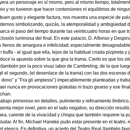
yera un personaje en sí mismo, pero al mismo tiempo, totalme
io y no tuvieron que hacer contorsiones ni equilibrios de ningu
e buen gusto y elegante factura, nos muestra una especie de pal
odernos simbolizando, quizás, la atemporalidad y ambigüedad d
rca el paso del tiempo durante las veinticuatro horas en que tr
eclosión luminosa del final. En este palacio, D. Alfonso y Despi
llenos de amargura e infelicidad; especialmente desagradable
uffa - al igual que ella, lejos de la habitual criada pizpireta y
uce la apuesta sobre la que gira la trama. Cierto es que los si
(también por la poco vivaz labor de Cambreling, de la que lueg
l el segundo, (el desenlace de la trama) con las dos escenas 
i dono" y "Fra gli amplessi") impecablemente planteadas y traba
aer nunca en provocaciones gratuitas ni trazo grueso y ese final 
ochan.
rabajo primoroso en detalles, pulimiento y refinamiento tímbrico
enta mejor nivel, pero en el lado negativo, su dirección result
ea, carente de la vivacidad y chispa que también requiere la par
udar. Al fin, Michael Haneke pudo estar presente en el teatro, r
l elenco. En definitiva, un acierto del Teatro Real (también favo