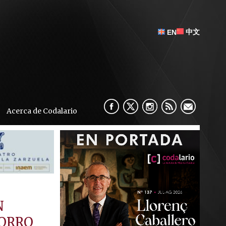
中文
EN
Acerca de Codalario
N
MORRO