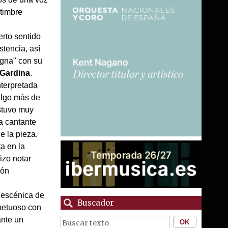
 timbre
erto sentido
stencia, así
gna" con su
 Gardina
.
nterpretada
 algo más de
estuvo muy
a cantante
e la pieza.
ta en la
izo notar
ión
 escénica de
Buscador
spetuoso con
ante un