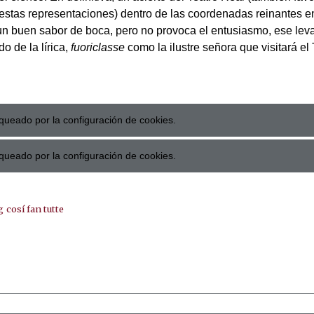
n estas representaciones) dentro de las coordenadas reinantes e
 un buen sabor de boca, pero no provoca el entusiasmo, ese leva
o de la lírica,
fuoriclasse
como la ilustre señora que visitará el
queado por la configuración de cookies.
queado por la configuración de cookies.
g
cosí fan tutte