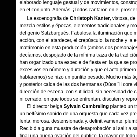
elaborado lenguaje gestual y de movimientos, constru
en el conjunto. Además, ¡Todos cantaron en el proscen
La escenografía de
Christoph Kanter
, vistosa, d
mezcla estilos y épocas, elementos tradicionales y m
del genio Salzburgués. Fabulosa la iluminación que ma
acción, con el atardecer, el crepúsculo, la noche y la 
matrimonio en esta producción (ambos dos personajes 
decíamos, despojado de la mínima traza de la tradición b
han organizado una especie de fiesta en la que se prod
excesivos en número y duración y que el acto primero 
hablaremos) se hizo un puntito pesado. Mucho más ági
y posterior caída de las dos hermanas (Dúos "Il core v
dirección de escena, con sutilidad, sin necesidad de c
ni cerrado, en que todos se enfrentan, discuten y repr
El director belga
Sylvain Cambreling
planteó un t
un bellísimo sonido de una orquesta que cada vez pres
lenta, morosa, destensionada y, definitivamente, plúmb
Recibió alguna muestra de desaprobación al salir a sal
final una buena ovación del publico, la mayor de todo e