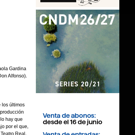
Paola Gardina
Don Alfonso).
 los últimos
 producción
ólo hay que
jo por el que,
 Teatro Real,