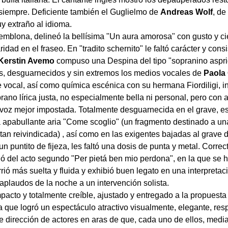
siempre. Deficiente también el Guglielmo de
Andreas Wolf
, de
y extraño al idioma.
 temblona, delineó la bellísima "Un aura amorosa" con gusto y ci
dad en el fraseo. En "tradito schernito" le faltó carácter y consi
Kerstin Avemo
compuso una Despina del tipo "sopranino aspri
os, desguarnecidos y sin extremos los medios vocales de
Paola
 vocal, así como química escénica con su hermana Fiordiligi, i
rano lírica justa, no especialmente bella ni personal, pero con
a voz mejor impostada. Totalmente desguarnecida en el grave, 
a apabullante aria "Come scoglio" (un fragmento destinado a un
tan reivindicada) , así como en las exigentes bajadas al grave d
 puntito de fijeza, les faltó una dosis de punta y metal. Correc
dó del acto segundo "Per pietá ben mio perdona", en la que se h
rrió más suelta y fluida y exhibió buen legato en una interpretac
plaudos de la noche a un intervención solista.
acto y totalmente creíble, ajustado y entregado a la propuesta
 que logró un espectáculo atractivo visualmente, elegante, re
 de dirección de actores en aras de que, cada uno de ellos, medi