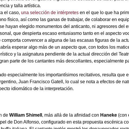
ia y talla artística.
a el caso,
una selección de intérpretes
en el que lo que ha pri
ono físico, así como las ganas de trabajar, de colaborar en equ
 se hayan elegido monumentos del anticanto, ni agresores del es
sonal, que despierta escaso entusiasmo tanto en el aspecto voc
ue comporta convencer a alguna de las escasas figuras de la act
abría esperar algo más de un aspecto que, con todos los matic
ístico y la asignatura pendiente de la actual dirección del Teat
a gran parte de los cantantes más descollantes, especialmente p
especialmente los importantísimos recitativos, resulta que e
rgentino, Juan Francisco Gatell, lo cual se nota a efectos de nat
pecto idiomático de la interpretación.
ón de
William Shimell
, más allá de la afinidad con
Haneke
(con 
papel de Don Alfonso, configurado en esta propuesta escénica c
n buffa italiana. El cantante inglés mostró los depauperados res