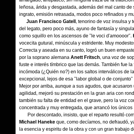
leñosa, árida y desgastada, además del mal canto de 
ingrato, emisión retrasada, modos poco refinados y mu
Juan Francisco Gatell
, tenorino de voz insulsa y
del legato, pero poco más, ayuno de fantasía y singulari
como
squillo
en los ascensos de "le voci d'amoooor".
vocecita gutural, minúscula y estridente. Muy modest
Correcta y aseada en su canto, logró un buen empaste
por la soprano alemana
Anett Fritsch
, una voz de sop
fuste e interés tímbrico que las demás. También fue l
incómoda (¿Quién no?) en los saltos interválicos de l
excepcional, lejos de esa "labor global o de conjunto" 
Mejor por arriba, aunque a sus agudos, que acusaron un
agilidad, mejoró su prestación en la gran aria con ron
también su falta de entidad en el grave, pero la voz co
concentrada y muy entregada, que arrancó los únicos a
Por descontado, insisto, que el reparto resultó comp
Michael Haneke
que, como decíamos, no defraudó, ya
la esencia y espiritu de la obra y con un gran trabajo