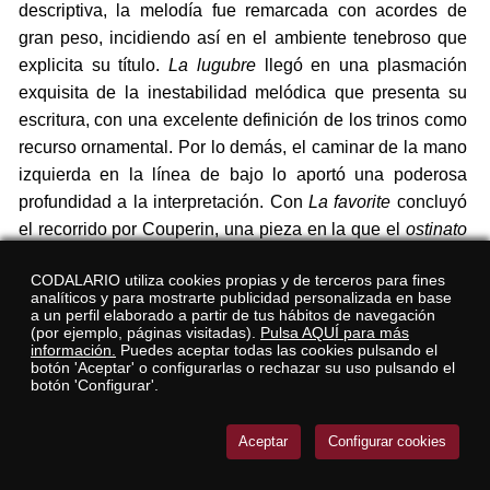
descriptiva, la melodía fue remarcada con acordes de
gran peso, incidiendo así en el ambiente tenebroso que
explicita su título.
La lugubre
llegó en una plasmación
exquisita de la inestabilidad melódica que presenta su
escritura, con una excelente definición de los trinos como
recurso ornamental. Por lo demás, el caminar de la mano
izquierda en la línea de bajo lo aportó una poderosa
profundidad a la interpretación. Con
La favorite
concluyó
el recorrido por Couperin, una pieza en la que el
ostinato
y la ondulante melodía aportaron toda la expresividad
CODALARIO utiliza cookies propias y de terceros para fines
posible, resolviendo con especial efectismo la escritura
analíticos y para mostrarte publicidad personalizada en base
paralela entre ambas manos, especialmente los pasajes
a un perfil elaborado a partir de tus hábitos de navegación
(por ejemplo, páginas visitadas).
Pulsa AQUÍ para más
de contrapunto en espejo. Jugó de manera inteligente
información.
Puedes aceptar todas las cookies pulsando el
con la densidad en ambos teclados, aumentando y
botón 'Aceptar' o configurarlas o rechazar su uso pulsando el
botón 'Configurar'.
reduciendo la tensión. Fue el suyo un Couperin algo más
estricto, pero en el que pudo mostrar también su
Aceptar
Configurar cookies
poderosa sensibilidad y libertad como intérprete.