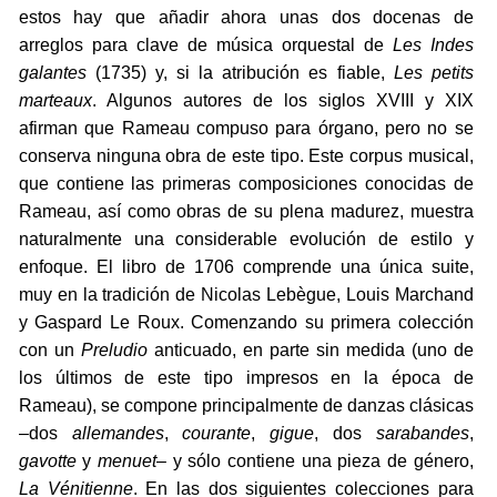
estos hay que añadir ahora unas dos docenas de
arreglos para clave de música orquestal de
Les Indes
galantes
(1735) y, si la atribución es fiable,
Les petits
marteaux
. Algunos autores de los siglos XVIII y XIX
afirman que Rameau compuso para órgano, pero no se
conserva ninguna obra de este tipo. Este corpus musical,
que contiene las primeras composiciones conocidas de
Rameau, así como obras de su plena madurez, muestra
naturalmente una considerable evolución de estilo y
enfoque. El libro de 1706 comprende una única suite,
muy en la tradición de Nicolas Lebègue, Louis Marchand
y Gaspard Le Roux. Comenzando su primera colección
con un
Preludio
anticuado, en parte sin medida (uno de
los últimos de este tipo impresos en la época de
Rameau), se compone principalmente de danzas clásicas
–dos
allemandes
,
courante
,
gigue
, dos
sarabandes
,
gavotte
y
menuet
– y sólo contiene una pieza de género,
La Vénitienne
. En las dos siguientes colecciones para