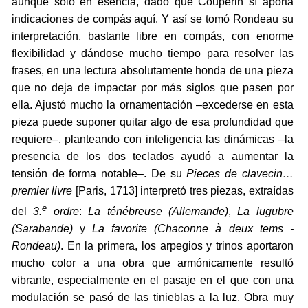
aunque sólo en esencia, dado que Couperin sí aporta
indicaciones de compás aquí. Y así se tomó Rondeau su
interpretación, bastante libre en compás, con enorme
flexibilidad y dándose mucho tiempo para resolver las
frases, en una lectura absolutamente honda de una pieza
que no deja de impactar por más siglos que pasen por
ella. Ajustó mucho la ornamentación –excederse en esta
pieza puede suponer quitar algo de esa profundidad que
requiere–, planteando con inteligencia las dinámicas –la
presencia de los dos teclados ayudó a aumentar la
tensión de forma notable–. De su
Pieces de clavecin…
premier livre
[Paris, 1713] interpretó tres piezas, extraídas
e
del
3.
ordre
:
La ténébreuse (Allemande)
,
La lugubre
(Sarabande)
y
La favorite
(Chaconne à deux tems -
Rondeau)
. En la primera, los arpegios y trinos aportaron
mucho color a una obra que armónicamente resultó
vibrante, especialmente en el pasaje en el que con una
modulación se pasó de las tinieblas a la luz. Obra muy