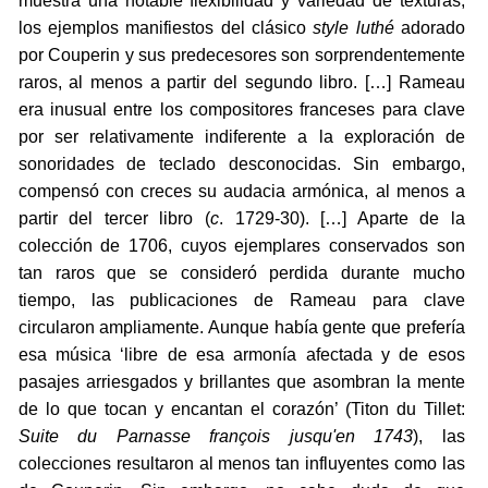
muestra una notable flexibilidad y variedad de texturas,
los ejemplos manifiestos del clásico
style luthé
adorado
por Couperin y sus predecesores son sorprendentemente
raros, al menos a partir del segundo libro. […] Rameau
era inusual entre los compositores franceses para clave
por ser relativamente indiferente a la exploración de
sonoridades de teclado desconocidas. Sin embargo,
compensó con creces su audacia armónica, al menos a
partir del tercer libro (
c
. 1729-30). […] Aparte de la
colección de 1706, cuyos ejemplares conservados son
tan raros que se consideró perdida durante mucho
tiempo, las publicaciones de Rameau para clave
circularon ampliamente. Aunque había gente que prefería
esa música ‘libre de esa armonía afectada y de esos
pasajes arriesgados y brillantes que asombran la mente
de lo que tocan y encantan el corazón’ (Titon du Tillet:
Suite du Parnasse françois jusqu'en 1743
), las
colecciones resultaron al menos tan influyentes como las