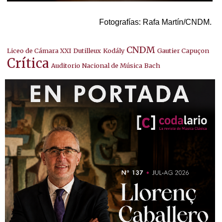
Fotografías: Rafa Martín/CNDM.
CNDM
Liceo de Cámara XXI
Dutilleux
Kodály
Gautier Capuçon
Crítica
Auditorio Nacional de Música
Bach