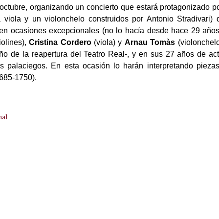
octubre, organizando un concierto que estará protagonizado p
a viola y un violonchelo construidos por Antonio Stradivari)
en ocasiones excepcionales (no lo hacía desde hace 29 años)
iolines),
Cristina Cordero
(viola) y
Arnau Tomàs
(violonchelo
 de la reapertura del Teatro Real-, y en sus 27 años de act
os palaciegos. En esta ocasión lo harán interpretando pieza
1685-1750).
nal