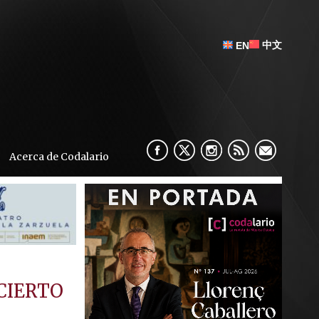
中文
EN
Acerca de Codalario
CIERTO