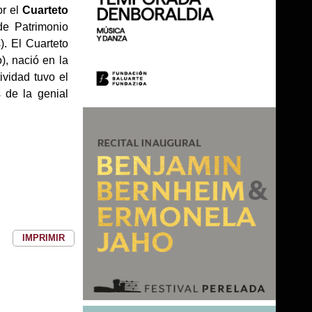
or el
Cuarteto
 de Patrimonio
. El Cuarteto
), nació en la
ividad tuvo el
s de la genial
IMPRIMIR