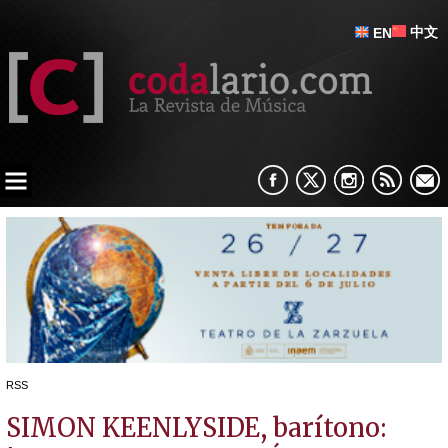
中文
EN
RSS
SIMON KEENLYSIDE, barítono: