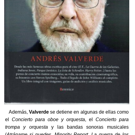
Además,
Valverde
se detiene en algunas de ellas como
el
Concierto para oboe y orquesta
, el
Concierto para
trompa y orquesta
y las bandas sonoras musicales
(
Atrápame si
puedes
,
Minority Report
,
La guerra de los