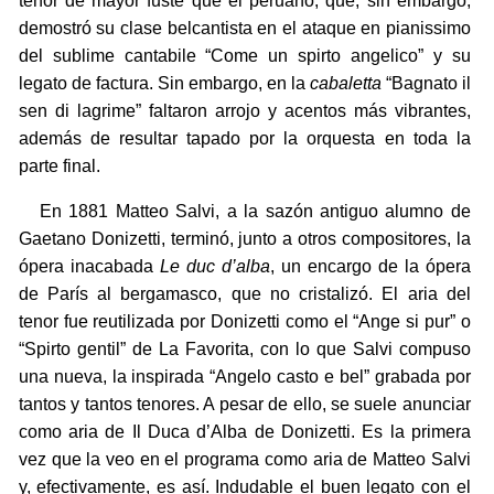
tenor de mayor fuste que el peruano, que, sin embargo,
demostró su clase belcantista en el ataque en pianissimo
del sublime cantabile “Come un spirto angelico” y su
legato de factura. Sin embargo, en la
cabaletta
“Bagnato il
sen di lagrime” faltaron arrojo y acentos más vibrantes,
además de resultar tapado por la orquesta en toda la
parte final.
En 1881 Matteo Salvi, a la sazón antiguo alumno de
Gaetano Donizetti, terminó, junto a otros compositores, la
ópera inacabada
Le duc d’alba
, un encargo de la ópera
de París al bergamasco, que no cristalizó. El aria del
tenor fue reutilizada por Donizetti como el “Ange si pur” o
“Spirto gentil” de La Favorita, con lo que Salvi compuso
una nueva, la inspirada “Angelo casto e bel” grabada por
tantos y tantos tenores. A pesar de ello, se suele anunciar
como aria de Il Duca d’Alba de Donizetti. Es la primera
vez que la veo en el programa como aria de Matteo Salvi
y, efectivamente, es así. Indudable el buen legato con el