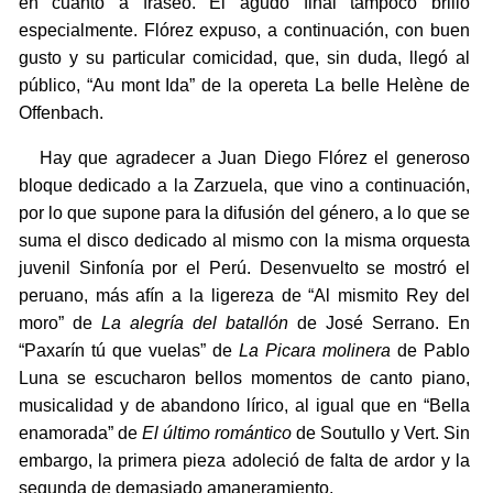
en cuanto a fraseo. El agudo final tampoco brilló
especialmente. Flórez expuso, a continuación, con buen
gusto y su particular comicidad, que, sin duda, llegó al
público, “Au mont Ida” de la opereta La belle Helène de
Offenbach.
Hay que agradecer a Juan Diego Flórez el generoso
bloque dedicado a la Zarzuela, que vino a continuación,
por lo que supone para la difusión del género, a lo que se
suma el disco dedicado al mismo con la misma orquesta
juvenil Sinfonía por el Perú. Desenvuelto se mostró el
peruano, más afín a la ligereza de “Al mismito Rey del
moro” de
La alegría del batallón
de José Serrano. En
“Paxarín tú que vuelas” de
La Picara molinera
de Pablo
Luna se escucharon bellos momentos de canto piano,
musicalidad y de abandono lírico, al igual que en “Bella
enamorada” de
El último romántico
de Soutullo y Vert. Sin
embargo, la primera pieza adoleció de falta de ardor y la
segunda de demasiado amaneramiento.