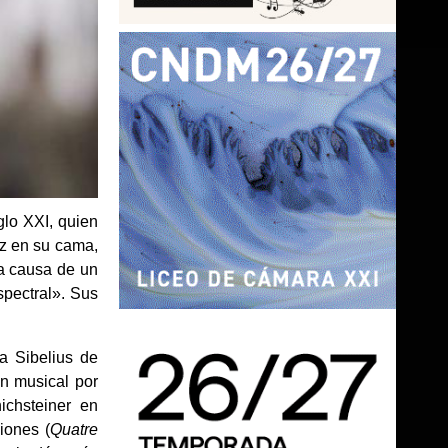
glo XXI, quien
az en su cama,
 a causa de un
spectral». Sus
a Sibelius de
n musical por
ichsteiner en
iones (
Quatre