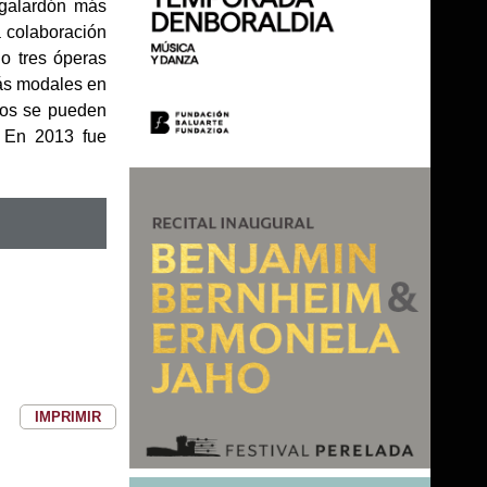
 galardón más
a colaboración
do tres óperas
más modales en
ios se pueden
. En 2013 fue
IMPRIMIR