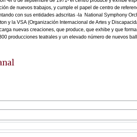
ón -el 8 de septiembre de 1971- el centro produce y exhibe es
ación de nuevos trabajos, y cumple el papel de centro de referen
Contando con sus entidades adscritas -la National Symphony Orch
ton y la VSA (Organización Internacional de Artes y Discapacid
ncarga nuevas creaciones, que produce, que exhibe y que form
 300 producciones teatrales y un elevado número de nuevos ball
anal