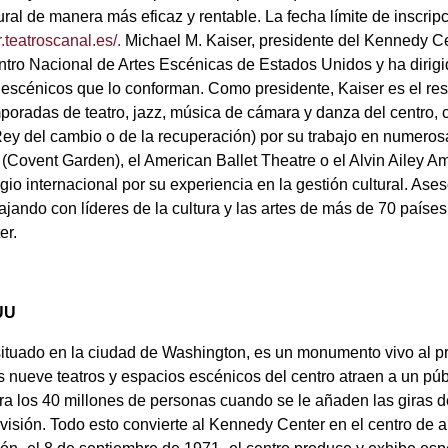
ural de manera más eficaz y rentable. La fecha límite de inscripc
.teatroscanal.es/.
Michael M. Kaiser, presidente del Kennedy C
entro Nacional de Artes Escénicas de Estados Unidos y ha dirig
 escénicos que lo conforman. Como presidente, Kaiser es el re
temporadas de teatro, jazz, música de cámara y danza del centro,
Rey del cambio o de la recuperación) por su trabajo en numeros
(Covent Garden), el American Ballet Theatre o el Alvin Ailey A
o internacional por su experiencia en la gestión cultural. Ases
ando con líderes de la cultura y las artes de más de 70 países,
er.
EUU
situado en la ciudad de Washington, es un monumento vivo al p
s nueve teatros y espacios escénicos del centro atraen a un pú
ra los 40 millones de personas cuando se le añaden las giras d
evisión. Todo esto convierte al Kennedy Center en el centro de a