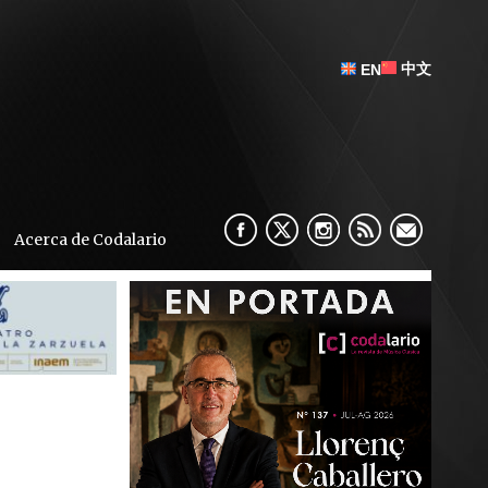
中文
EN
Acerca de Codalario