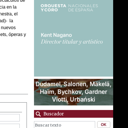
pectáculos de
cia en la
estra, el
ad)- la
a nuevos
ets, óperas y
Buscador