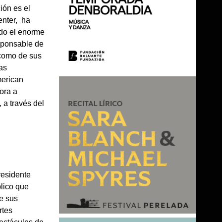
ión es el
enter, ha
ido el enorme
sponsable de
 como de sus
as
merican
ora a
 a través del
residente
blico que
e sus
rtes