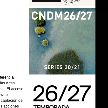
ferencia
las Artes
nal. El acceso
a web
e captación de
us acciones