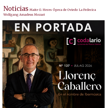
Noticias
Maite G. Heres
Ópera de Oviedo
La Federica
Wolfgang Amadeus Mozart