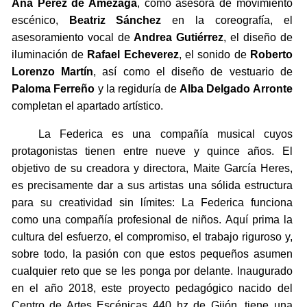
Ana Pérez de Amézaga
, como asesora de movimiento
escénico,
Beatriz Sánchez
en la coreografía, el
asesoramiento vocal de
Andrea Gutiérrez
, el diseño de
iluminación de
Rafael Echeverez
, el sonido de
Roberto
Lorenzo Martín
, así como el diseño de vestuario de
Paloma Ferreño
y la regiduría de
Alba Delgado Arronte
completan el apartado artístico.
La Federica es una compañía musical cuyos
protagonistas tienen entre nueve y quince años. El
objetivo de su creadora y directora, Maite García Heres,
es precisamente dar a sus artistas una sólida estructura
para su creatividad sin límites: La Federica funciona
como una compañía profesional de niños. Aquí prima la
cultura del esfuerzo, el compromiso, el trabajo riguroso y,
sobre todo, la pasión con que estos pequeños asumen
cualquier reto que se les ponga por delante. Inaugurado
en el año 2018, este proyecto pedagógico nacido del
Centro de Artes Escénicas 440 hz de Gijón, tiene una