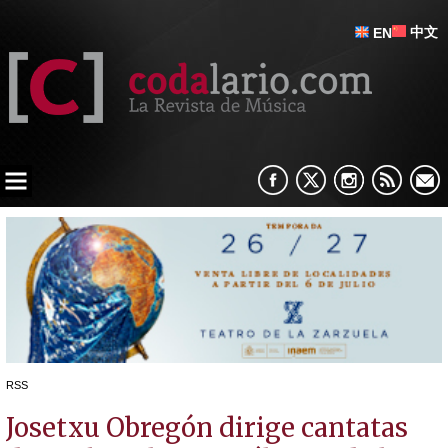
中文
EN
RSS
Josetxu Obregón dirige cantatas