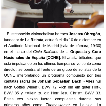
El reconocido violonchelista barroco
Josetxu Obregón
,
fundador de
La Ritirata
, actuará el día 10 de diciembre en
el Auditorio Nacional de Madrid [sala de cámara, 19:30]
en el marco del
Ciclo Satélites
de la
Orquesta y Coro
Nacionales de España [OCNE]
. El artista bilbaíno, que
está impulsando en los últimos tiempos su vertiente como
director, se pondrá al frente de un grupo de solistas de la
OCNE interpretando un programa compuesto por tres
cantatas sacras de
Johann Sebastian Bach
: «Alles nur
nach Gottes Willen», BWV 72, «Ich bin ein guter Hirt»,
BWV 85 y «Allein zu dir, Herr Jesu Christ», BWV 33.
Estas tres piezas fueron compuestas durante sus
primeros años como
Thomaskantor
en Leipzig. La