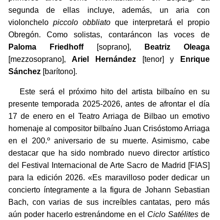
segunda de ellas incluye, además, un aria con
violonchelo
piccolo obbliato
que interpretará el propio
Obregón. Como solistas, contaráncon las voces de
Paloma Friedhoff
[soprano],
Beatriz Oleaga
[mezzosoprano],
Ariel Hernández
[tenor] y
Enrique
Sánchez
[barítono].
Este será el próximo hito del artista bilbaíno en su
presente temporada 2025-2026, antes de afrontar el día
17 de enero en el Teatro Arriaga de Bilbao un emotivo
homenaje al compositor bilbaíno Juan Crisóstomo Arriaga
en el 200.º aniversario de su muerte. Asimismo, cabe
destacar que ha sido nombrado nuevo director artístico
del Festival Internacional de Arte Sacro de Madrid [FIAS]
para la edición 2026. «Es maravilloso poder dedicar un
concierto íntegramente a la figura de Johann Sebastian
Bach, con varias de sus increíbles cantatas, pero más
aún poder hacerlo estrenándome en el
Ciclo Satélites
de