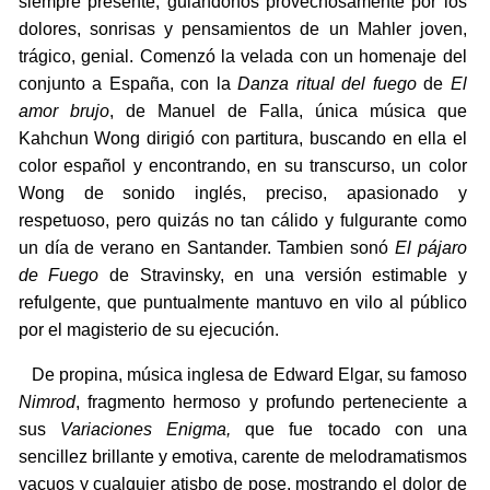
siempre presente, guiándonos provechosamente por los
dolores, sonrisas y pensamientos de un Mahler joven,
trágico, genial. Comenzó la velada con un homenaje del
conjunto a España, con la
Danza ritual del fuego
de
El
amor brujo
, de Manuel de Falla, única música que
Kahchun Wong dirigió con partitura, buscando en ella el
color español y encontrando, en su transcurso, un color
Wong de sonido inglés, preciso, apasionado y
respetuoso, pero quizás no tan cálido y fulgurante como
un día de verano en Santander. Tambien sonó
El pájaro
de Fuego
de Stravinsky, en una versión estimable y
refulgente, que puntualmente mantuvo en vilo al público
por el magisterio de su ejecución.
De propina, música inglesa de Edward Elgar, su famoso
Nimrod
, fragmento hermoso y profundo perteneciente a
sus
Variaciones Enigma,
que fue tocado con una
sencillez brillante y emotiva, carente de melodramatismos
vacuos y cualquier atisbo de pose, mostrando el dolor de