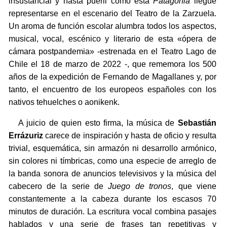
insustancial y hasta pueril como esta
Patagonia
llegue
representarse en el escenario del Teatro de la Zarzuela.
Un aroma de función escolar alumbra todos los aspectos,
musical, vocal, escénico y literario de esta «ópera de
cámara postpandemia» -estrenada en el Teatro Lago de
Chile el 18 de marzo de 2022 -, que rememora los 500
años de la expedición de Fernando de Magallanes y, por
tanto, el encuentro de los europeos españoles con los
nativos tehuelches o aonikenk.
A juicio de quien esto firma, la música de
Sebastián
Errázuriz
carece de inspiración y hasta de oficio y resulta
trivial, esquemática, sin armazón ni desarrollo armónico,
sin colores ni tímbricas, como una especie de arreglo de
la banda sonora de anuncios televisivos y la música del
cabecero de la serie de
Juego de tronos
, que viene
constantemente a la cabeza durante los escasos 70
minutos de duración. La escritura vocal combina pasajes
hablados y una serie de frases tan repetitivas y