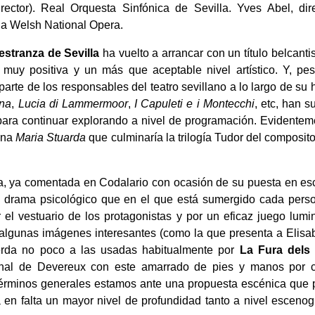
rector). Real Orquesta Sinfónica de Sevilla. Yves Abel, dire
 la Welsh National Opera.
estranza de Sevilla
ha vuelto a arrancar con un título belcanti
muy positiva y un más que aceptable nivel artístico. Y, pe
parte de los responsables del teatro sevillano a lo largo de su h
na
,
Lucia di Lammermoor
,
I Capuleti e i Montecchi
, etc, han s
para continuar explorando a nivel de programación. Evidenteme
una
Maria Stuarda
que culminaría la trilogía Tudor del composi
, ya comentada en Codalario con ocasión de su puesta en esc
el drama psicológico que en el que está sumergido cada pers
el vestuario de los protagonistas y por un eficaz juego lumi
 algunas imágenes interesantes (como la que presenta a Elis
uerda no poco a las usadas habitualmente por
La Fura dels
final de Devereux con este amarrado de pies y manos por c
términos generales estamos ante una propuesta escénica que p
 en falta un mayor nivel de profundidad tanto a nivel esceno