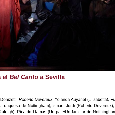
 el
Bel Cant
o a Sevilla
 Donizetti:
Roberto Devereux
. Yolanda Auyanet (Elisabetta), F
, duquesa de Nottingham), Ismael Jordi (Roberto Devereux), 
 Raleigh), Ricardo Llamas (Un paje/Un familiar de Notthingha