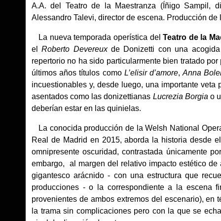
A.A. del Teatro de la Maestranza (Íñigo Sampil, di
Alessandro Talevi, director de escena. Producción de
La nueva temporada operística del
Teatro de la Ma
el
Roberto Devereux
de Donizetti con una acogida 
repertorio no ha sido particularmente bien tratado por 
últimos años títulos como
L’elisir d’amore
,
Anna Bole
incuestionables y, desde luego, una importante veta 
asentados como las donizettianas
Lucrezia Borgia
o 
deberían estar en las quinielas.
La conocida producción de la Welsh National Opera
Real de Madrid en 2015, aborda la historia desde 
omnipresente oscuridad, contrastada únicamente por 
embargo, al margen del relativo impacto estético de
gigantesco arácnido - con una estructura que rec
producciones - o la correspondiente a la escena 
provenientes de ambos extremos del escenario), en 
la trama sin complicaciones pero con la que se echa