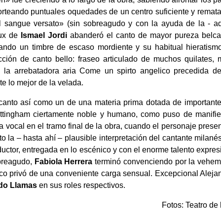
, sorteando puntuales oquedades de un centro suficiente y rema
l sangue versato» (sin sobreagudo y con la ayuda de la - aq
eux de
Ismael Jordi
abanderó el canto de mayor pureza belca
lvando un timbre de escaso mordiente y su habitual hieratism
cción de canto bello: fraseo articulado de muchos quilates,
 la arrebatadora aria Come un spirto angelico precedida de 
 lo mejor de la velada.
 canto así como un de una materia prima dotada de importante
ottingham ciertamente noble y humano, como puso de manifies
a vocal en el tramo final de la obra, cuando el personaje prese
la – hasta ahí – plausible interpretación del cantante milan
ductor, entregada en lo escénico y con el enorme talento expres
obreagudo,
Fabiola Herrera
terminó convenciendo por la veheme
co privó de una conveniente carga sensual. Excepcional Aleja
do Llamas
en sus roles respectivos.
Fotos: Teatro de