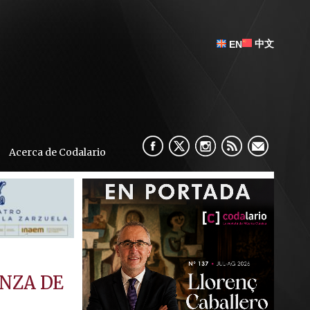
中文
EN
Acerca de Codalario
NZA DE