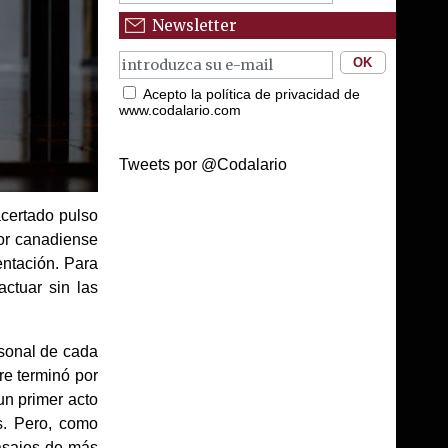
Newsletter
Acepto la política de privacidad de
www.codalario.com
Tweets por @Codalario
acertado pulso
tor canadiense
entación. Para
actuar sin las
rsonal de cada
re terminó por
un primer acto
s. Pero, como
pasajes de más