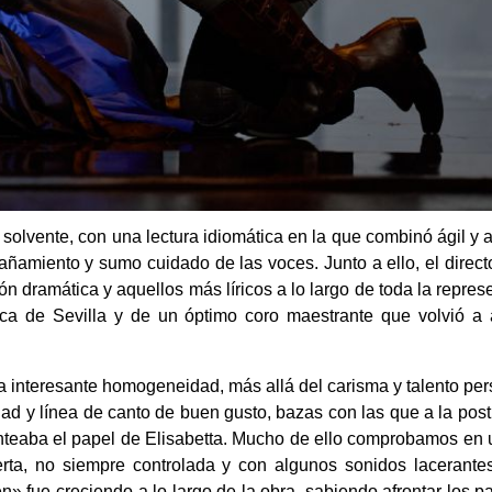
olvente, con una lectura idiomática en la que combinó ágil y 
ñamiento y sumo cuidado de las voces. Junto a ello, el direc
n dramática y aquellos más líricos a lo largo de toda la repres
ica de Sevilla y de un óptimo coro maestrante que volvió a 
 interesante homogeneidad, más allá del carisma y talento pe
ad y línea de canto de buen gusto, bazas con las que a la post
nteaba el papel de Elisabetta. Mucho de ello comprobamos en 
rta, no siempre controlada y con algunos sonidos lacerante
n» fue creciendo a lo largo de la obra, sabiendo afrontar los 