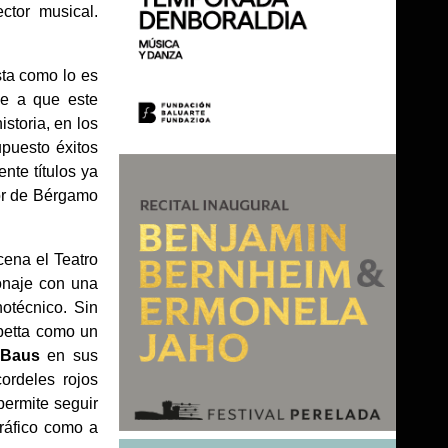
ctor musical.
sta como lo es
se a que este
istoria, en los
upuesto éxitos
nte títulos ya
tor de Bérgamo
ena el Teatro
onaje con una
notécnico. Sin
abetta como un
 Baus
en sus
ordeles rojos
ermite seguir
gráfico como a