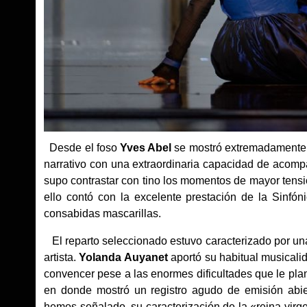
Desde el foso
Yves Abel
se mostró extremadamente s
narrativo con una extraordinaria capacidad de acompa
supo contrastar con tino los momentos de mayor tensió
ello contó con la excelente prestación de la Sinfón
consabidas mascarillas.
El reparto seleccionado estuvo caracterizado por una
artista.
Yolanda Auyanet
aportó su habitual musicalid
convencer pese a las enormes dificultades que le pla
en donde mostró un registro agudo de emisión abie
hemos señalado, su caracterización de la «reina virge