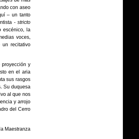
tando con aseo
uí – un tanto
ntista -
stricto
o escénico, la
 medias voces,
un recitativo
 proyección y
to en el aria
nta sus rasgos
és. Su duquesa
ivo al que nos
ncia y arrojo
ndro del Cerro
 la Maestranza