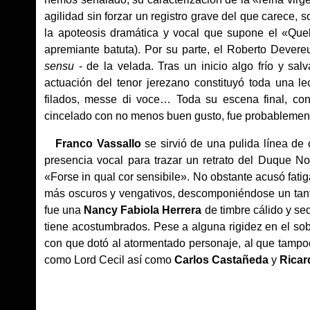
agilidad sin forzar un registro grave del que carece
la apoteosis dramática y vocal que supone el «Que
apremiante batuta). Por su parte, el Roberto Dever
sensu
- de la velada. Tras un inicio algo frío y sa
actuación del tenor jerezano constituyó toda una le
filados, messe di voce… Toda su escena final, con
cincelado con no menos buen gusto, fue probablemente
Franco Vassallo
se sirvió de una pulida línea de
presencia vocal para trazar un retrato del Duque N
«Forse in qual cor sensibile». No obstante acusó fatig
más oscuros y vengativos, descomponiéndose un tanto 
fue una
Nancy Fabiola Herrera
de timbre cálido y se
tiene acostumbrados. Pese a alguna rigidez en el s
con que dotó al atormentado personaje, al que tampo
como Lord Cecil así como
Carlos Castañeda
y
Ricar