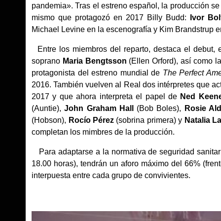
pandemia». Tras el estreno español, la producción se p
mismo que protagozó en 2017 Billy Budd:
Ivor Bo
Michael Levine en la escenografía y Kim Brandstrup e
Entre los miembros del reparto, destaca el debut, 
soprano
Maria Bengtsson
(Ellen Orford), así como l
protagonista del estreno mundial de
The Perfect Ame
2016. También vuelven al Real dos intérpretes que a
2017 y que ahora interpreta el papel de
Ned Keen
(Auntie),
John Graham Hall
(Bob Boles),
Rosie Ald
(Hobson),
Rocío Pérez
(sobrina primera) y
Natalia L
completan los mimbres de la producción.
Para adaptarse a la normativa de seguridad sanitari
18.00 horas), tendrán un aforo máximo del 66% (fren
interpuesta entre cada grupo de convivientes.