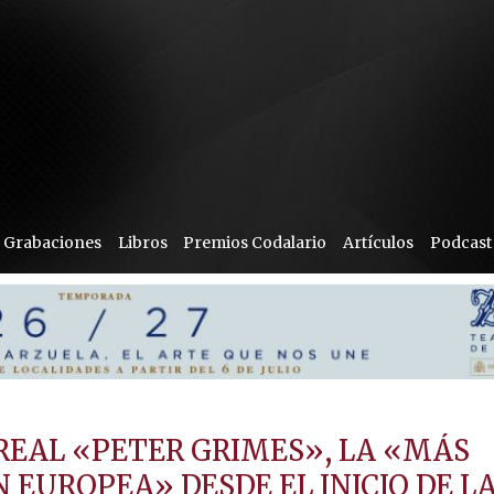
Grabaciones
Libros
Premios Codalario
Artículos
Podcast
REAL «PETER GRIMES», LA «MÁS
EUROPEA» DESDE EL INICIO DE L