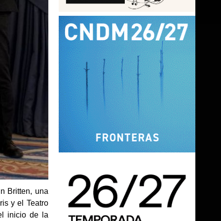
n Britten, una
is y el Teatro
 inicio de la