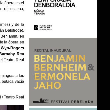
la ópera es el
ón de escena,
imes) y de la
án Balstrode),
Benjamin, en
de la ópera en
e Wyn-Rogers
Barnaby Rea
el Teatro Real
omingos, a las
a butaca vacía
l / Teatro Real