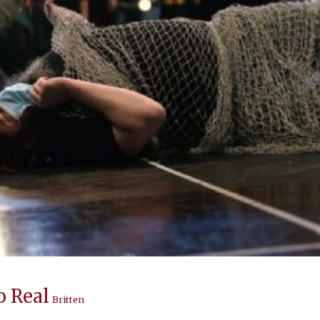
o Real
Britten