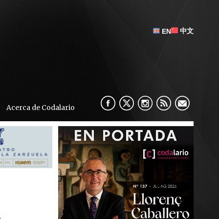
中文
EN
Acerca de Codalario
A