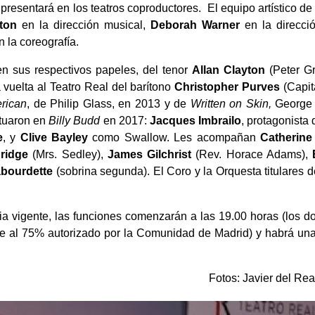
resentará en los teatros coproductores. El equipo artístico de 
lton
en la dirección musical,
Deborah Warner
en la direcci
n la coreografía.
en sus respectivos papeles, del tenor
Allan Clayton
(Peter Gr
a vuelta al Teatro Real del barítono
Christopher Purves
(Capit
rican
, de Philip Glass, en 2013 y de
Written on Skin,
George 
ctuaron en
Billy Budd
en 2017:
Jacques Imbrailo
, protagonista 
e
, y
Clive Bayley
como Swallow. Les acompañan
Catherin
ridge
(Mrs. Sedley),
James Gilchrist
(Rev. Horace Adams),
abourdette
(sobrina segunda). El Coro y la Orquesta titulares d
a vigente, las funciones comenzarán a las 19.00 horas (los d
te al 75% autorizado por la Comunidad de Madrid) y habrá un
Fotos: Javier del Rea