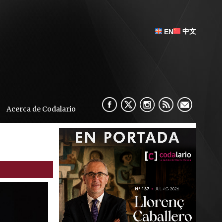
中文
EN
Acerca de Codalario