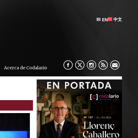
中文
EN
Acerca de Codalario