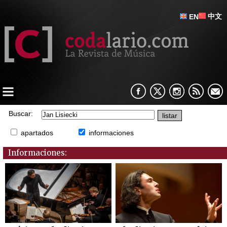
中文
EN
Buscar:
apartados
informaciones
Informaciones: