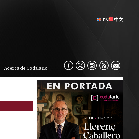
中文
EN
Acerca de Codalario