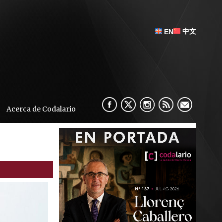
中文
EN
Acerca de Codalario