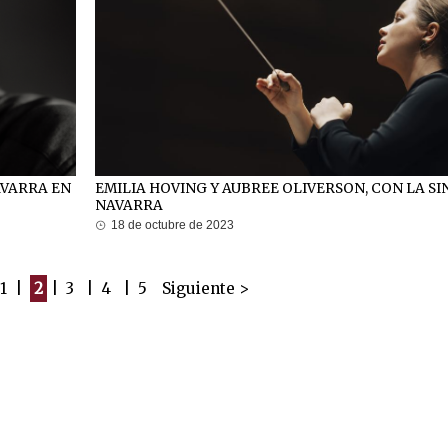
AVARRA EN
EMILIA HOVING Y AUBREE OLIVERSON, CON LA S
NAVARRA
18 de octubre de 2023
1
|
2
|
3
|
4
|
5
Siguiente >