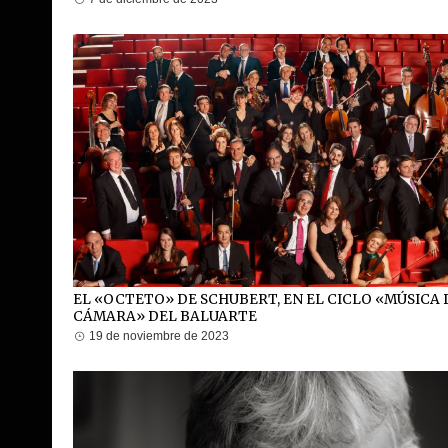
EL «OCTETO» DE SCHUBERT, EN EL CICLO «MÚSICA 
CÁMARA» DEL BALUARTE
19 de noviembre de 2023