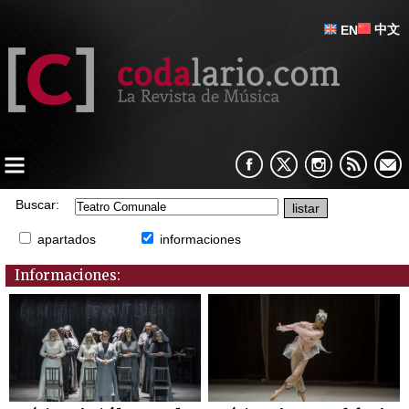
中文
EN
Buscar:
apartados
informaciones
Informaciones: