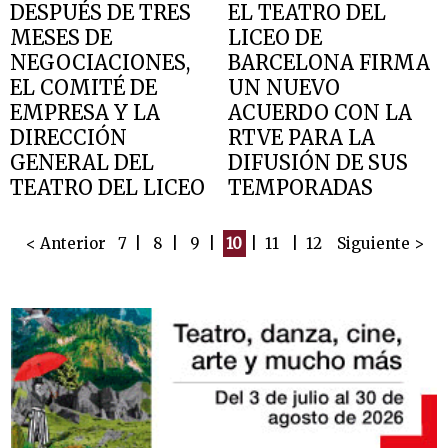
DESPUÉS DE TRES
EL TEATRO DEL
MESES DE
LICEO DE
NEGOCIACIONES,
BARCELONA FIRMA
EL COMITÉ DE
UN NUEVO
EMPRESA Y LA
ACUERDO CON LA
DIRECCIÓN
RTVE PARA LA
GENERAL DEL
DIFUSIÓN DE SUS
TEATRO DEL LICEO
TEMPORADAS
DE BARCELONA
ARTÍSTICAS
LLEGAN A UN
26 de mayo de 2011
< Anterior
7
|
8
|
9
|
10
|
11
|
12
Siguiente >
ACUERDO SOBRE
LAS CONDICIONES
LABORALES PARA
LA TEMPORADA
2011-12
3 de junio de 2011