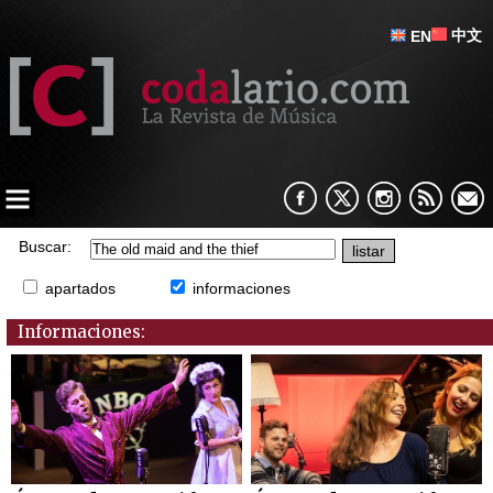
中文
EN
Buscar:
apartados
informaciones
Informaciones: