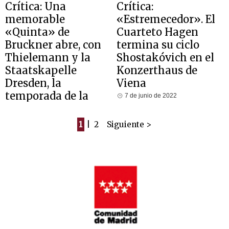
Crítica: Una
Crítica:
memorable
«Estremecedor». El
«Quinta» de
Cuarteto Hagen
Bruckner abre, con
termina su ciclo
Thielemann y la
Shostakóvich en el
Staatskapelle
Konzerthaus de
Dresden, la
Viena
temporada de la
7 de junio de 2022
Wiener Konzerthaus
15 de septiembre de 2022
1
|
2
Siguiente >