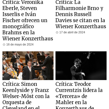
Crítica: Veronika
Crítica: La
Eberle, Steven
Filharmonie Brno y
Isserlis e Iván
Dennis Russell
Fischer ofrecen un
Davies se citan en la
monográfico
Wiener Konzerthaus
Brahms en la
17 de abril de 2024
Wiener Konzerthaus
16 de mayo de 2024
Crítica: Simon
Crítica: Teodor
Keenlyside y Franz
Currentzis lidera la
Welser-Möst con la
«Tercera» de
Orquesta de
Mahler en la
Cleveland en el
Konzerthaus de