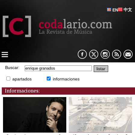
中文
EN
Buscar:
apartados
informaciones
Informaciones: