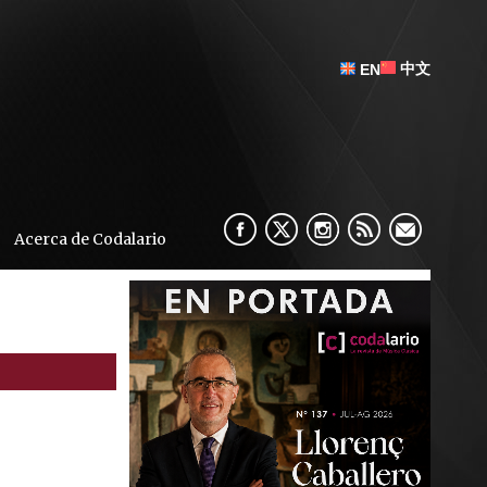
中文
EN
Acerca de Codalario