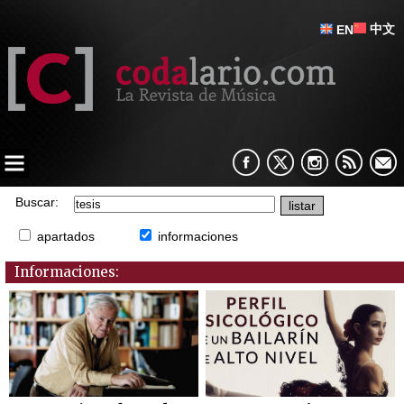
中文
EN
Buscar:
apartados
informaciones
Informaciones: