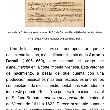
Inicio de la
Chiacona en do mayor
, IAB 1 de Antonio Bertali [
Partiturbuch Ludwig
,
n.º 3, 1662; Wolfenbütteler Digitale Bibliothek].
Uno de los compositores centroeuropeos, aunque de
nacimiento italiano, más brillantes fue sin duda
Antonio
Bertali
(1605-1669), que ostentó el cargo de
Kapellmeister
en la corte imperial vienesa. Este veronés
de nacimiento, a pesar de que cuenta con una
producción musical es más bien escasa, es uno de los
compositores de música instrumental más valorados de
todo este período. Recibió su primera formación musical
de Stefano Bernardi,
maestro di cappella
de la catedral
de Verona de 1611 a 1622. Parece razonable suponer