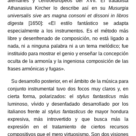
alemanes y centroeuropeos del XVII. El tratadista
Athanasius Kircher lo describe así en su
Musurgia
universalis sive ars magna consoni et dissoni in libros
digesta
[1650]: «El estilo fantástico se adapta
especialmente a los instrumentos. Es el método más
libre y desenfrenado de composición, no está ligado a
nada, ni a ninguna palabra ni a un tema melódico; fue
instituido para mostrar el genio y enseñar la concepción
oculta de la armonía y la ingeniosa composición de las
frases armónicas y fugas».
Su desarrollo posterior, en el ámbito de la música para
conjunto instrumental tuvo dos focos muy claros y, en
cierta forma, polarizados: el
stylus fantasticus
más
luminoso, vívido y desenfadado desarrollado por los
italianos frente al
stylus fantasticus
de mayor hondura
expresiva, más introvertido y que busca más la
expresión en el tratamiento de ciertos recursos
compositivos que el mero virtuosismo. Son dos visiones