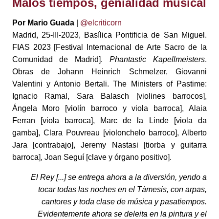
Malos tiempos, genialidad musical
Por Mario Guada
|
@elcriticorn
Madrid, 25-III-2023, Basílica Pontificia de San Miguel.
FIAS 2023 [Festival Internacional de Arte Sacro de la
Comunidad de Madrid].
Phantastic Kapellmeisters
.
Obras de Johann Heinrich Schmelzer, Giovanni
Valentini y Antonio Bertali. The Ministers of Pastime:
Ignacio Ramal, Sara Balasch [violines barrocos],
Ángela Moro [violín barroco y viola barroca], Alaia
Ferran [viola barroca], Marc de la Linde [viola da
gamba], Clara Pouvreau [violonchelo barroco], Alberto
Jara [contrabajo], Jeremy Nastasi [tiorba y guitarra
barroca], Joan Seguí [clave y órgano positivo].
El Rey [...] se entrega ahora a la diversión, yendo a
tocar todas las noches en el Támesis, con arpas,
cantores y toda clase de música y pasatiempos.
Evidentemente ahora se deleita en la pintura y el