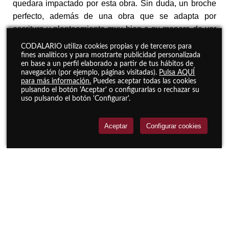
quedara impactado por esta obra. Sin duda, un broche
perfecto, además de una obra que se adapta por
escritura y planteamiento muy bien a su manera de ver
este
stylus phantasticus
tan descomunal –si hay una
CODALARIO utiliza cookies propias y de terceros para
obra que define este estilo a la perfección, sin duda es
fines analíticos y para mostrarte publicidad personalizada
en base a un perfil elaborado a partir de tus hábitos de
esta, dechado de libertad y experimentación sin
navegación (por ejemplo, páginas visitadas).
Pulsa AQUÍ
ambages–.
para más información.
Puedes aceptar todas las cookies
pulsando el botón 'Aceptar' o configurarlas o rechazar su
uso pulsando el botón 'Configurar'.
Es imposible no acordarse aquí del
ensemble
estadounidense ACRONYM, tanto por orgánico como
Aceptar
Configurar cookies
por repertorio, un conjunto realmente fascinante –
personalmente me parece una referencia en este
ámbito– y que ha prestado enorme atención al stylus
phantasticus y a varios de los nombres aparecidos en
esta velada. Sin duda, The Ministers of Pastime tiene
los mimbres para lograr una excelencia como la de
aquellos, a tenor de lo mostrado en este programa, así
que cabe animarles a seguir por esta senda, pues
grandes cosas les aguardarán de ser así.