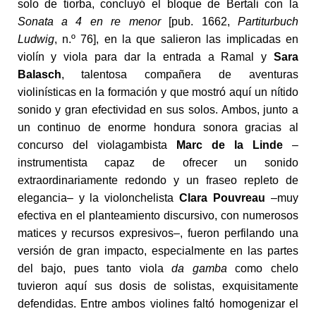
solo de tiorba, concluyó el bloque de Bertali con la
Sonata a 4 en re menor
[pub. 1662,
Partiturbuch
Ludwig
, n.º 76], en la que salieron las implicadas en
violín y viola para dar la entrada a Ramal y
Sara
Balasch
, talentosa compañera de aventuras
violinísticas en la formación y que mostró aquí un nítido
sonido y gran efectividad en sus solos. Ambos, junto a
un continuo de enorme hondura sonora gracias al
concurso del violagambista
Marc de la Linde
–
instrumentista capaz de ofrecer un sonido
extraordinariamente redondo y un fraseo repleto de
elegancia– y la violonchelista
Clara Pouvreau
–muy
efectiva en el planteamiento discursivo, con numerosos
matices y recursos expresivos–, fueron perfilando una
versión de gran impacto, especialmente en las partes
del bajo, pues tanto viola
da gamba
como chelo
tuvieron aquí sus dosis de solistas, exquisitamente
defendidas. Entre ambos violines faltó homogenizar el