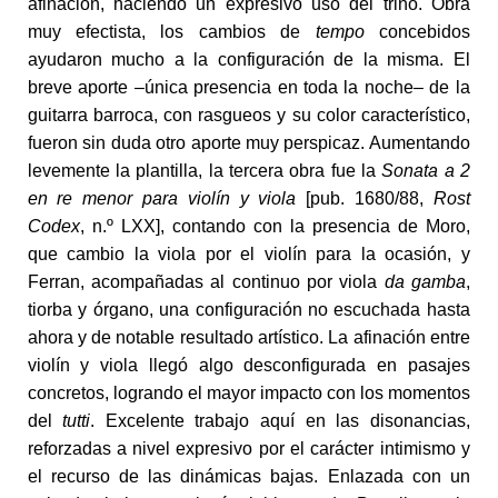
afinación, haciendo un expresivo uso del trino. Obra
muy efectista, los cambios de
tempo
concebidos
ayudaron mucho a la configuración de la misma. El
breve aporte –única presencia en toda la noche– de la
guitarra barroca, con rasgueos y su color característico,
fueron sin duda otro aporte muy perspicaz. Aumentando
levemente la plantilla, la tercera obra fue la
Sonata a 2
en re menor para violín y viola
[pub. 1680/88,
Rost
Codex
, n.º LXX], contando con la presencia de Moro,
que cambio la viola por el violín para la ocasión, y
Ferran, acompañadas al continuo por viola
da gamba
,
tiorba y órgano, una configuración no escuchada hasta
ahora y de notable resultado artístico. La afinación entre
violín y viola llegó algo desconfigurada en pasajes
concretos, logrando el mayor impacto con los momentos
del
tutti
. Excelente trabajo aquí en las disonancias,
reforzadas a nivel expresivo por el carácter intimismo y
el recurso de las dinámicas bajas. Enlazada con un