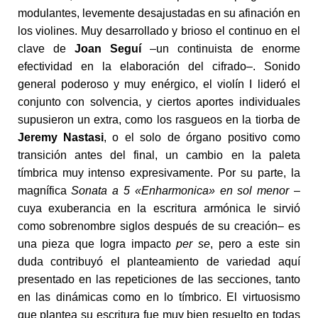
modulantes, levemente desajustadas en su afinación en
los violines. Muy desarrollado y brioso el continuo en el
clave de
Joan Seguí
–un continuista de enorme
efectividad en la elaboración del cifrado–. Sonido
general poderoso y muy enérgico, el violín I lideró el
conjunto con solvencia, y ciertos aportes individuales
supusieron un extra, como los rasgueos en la tiorba de
Jeremy Nastasi
, o el solo de órgano positivo como
transición antes del final, un cambio en la paleta
tímbrica muy intenso expresivamente. Por su parte, la
magnífica
Sonata a 5 «Enharmonica» en sol menor
–
cuya exuberancia en la escritura armónica le sirvió
como sobrenombre siglos después de su creación– es
una pieza que logra impacto
per se
, pero a este sin
duda contribuyó el planteamiento de variedad aquí
presentado en las repeticiones de las secciones, tanto
en las dinámicas como en lo tímbrico. El virtuosismo
que plantea su escritura fue muy bien resuelto en todas