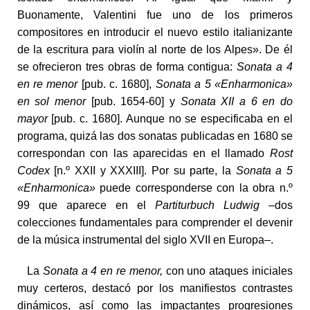
Buonamente, Valentini fue uno de los primeros
compositores en introducir el nuevo estilo italianizante
de la escritura para violín al norte de los Alpes». De él
se ofrecieron tres obras de forma contigua:
Sonata a 4
en re menor
[pub. c. 1680],
Sonata a 5 «Enharmonica»
en sol menor
[pub. 1654-60] y
Sonata XII a 6 en do
mayor
[pub. c. 1680]. Aunque no se especificaba en el
programa, quizá las dos sonatas publicadas en 1680 se
correspondan con las aparecidas en el llamado
Rost
Codex
[n.º XXII y XXXIII]. Por su parte, la
Sonata a 5
«Enharmonica»
puede corresponderse con la obra n.º
99 que aparece en el
Partiturbuch Ludwig
–dos
colecciones fundamentales para comprender el devenir
de la música instrumental del siglo XVII en Europa–.
La
Sonata a 4 en re menor,
con uno ataques iniciales
muy certeros, destacó por los manifiestos contrastes
dinámicos, así como las impactantes progresiones