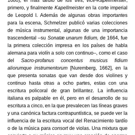
1680), el más tardío de los tres,
vice-Kapellmeister
,
primero, y finalmente
Kapellmeister
en la corte imperial
de Leopold I. Además de algunas obras importantes
para la escena, Schmelzer publicó varias colecciones
de música instrumental, algunas de una importancia
trascendental –su
Sonatæ unarum fidium,
de 1664, fue
la primera colección impresa en los países de habla
alemana para violín a solo con continuo–, como el caso
del
Sacro-profanus concentus musicus fidium
aliorumque instrumentorum
[Nuremberg, 1662], en la
que presenta sonatas que van desde dos violines y
continuo hasta otras a ocho partes, estas con una
escritura policoral de gran brillantez. La influencia
italiana es palpable en él, pero en el desarrollo de su
escritura a cinco, en la que prevalecen las líneas graves
y una canónica factura contrapuntística, se puede ver la
influencia de la escritura vocal del Renacimiento tardío
o de la música para
consort
de violas. Una mixtura que