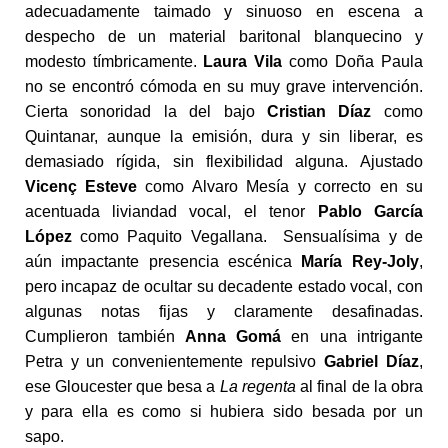
adecuadamente taimado y sinuoso en escena a
despecho de un material baritonal blanquecino y
modesto tímbricamente.
Laura Vila
como Doña Paula
no se encontró cómoda en su muy grave intervención.
Cierta sonoridad la del bajo
Cristian Díaz
como
Quintanar, aunque la emisión, dura y sin liberar, es
demasiado rígida, sin flexibilidad alguna. Ajustado
Vicenç Esteve
como Alvaro Mesía y correcto en su
acentuada liviandad vocal, el tenor
Pablo García
López
como Paquito Vegallana. Sensualísima y de
aún impactante presencia escénica
María Rey-Joly
,
pero incapaz de ocultar su decadente estado vocal, con
algunas notas fijas y claramente desafinadas.
Cumplieron también
Anna Gomá
en una intrigante
Petra y un convenientemente repulsivo
Gabriel Díaz
,
ese Gloucester que besa a
La regenta
al final de la obra
y para ella es como si hubiera sido besada por un
sapo.