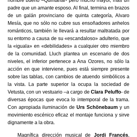
hombre bueno –Quintanar- pero mucho mayor, más un
padre que un amante esposo. Al final, termina en brazos
de un galán provinciano de quinta categoría, Alvaro
Mesía, que no sólo no cubre sus ensoñadores anhelos
románticos, también le llevará a resultar maltratada por
su entorno a causa de su «escandaloso» adulterio, que
la «iguala» en «debilidades» a cualquier otro miembro
de la comunidad. Lluch plantea un escenario de dos
niveles, el inferior pertenece a Ana Ozores, no sólo la
acción en que interviene, pues está siempre presente
sobre las tablas, con cambios de atuendo simbólicos a
la vista. La parte superior la ocupa la sociedad de
Vetusta, con un vestuario –a cargo de
Clara Peluffo
- de
diversas épocas que evoca lo intemporal de la trama.
Con apropiada iluminación de
Urs Schönebaum
y un
movimiento escénico eficaz el montaje funciona y sirve
dignamente a la obra.
Magnífica dirección musical de
Jordi Francés
,