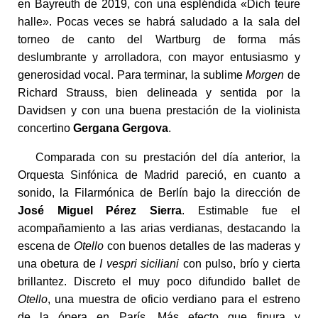
en Bayreuth de 2019, con una espléndida «Dich teure
halle». Pocas veces se habrá saludado a la sala del
torneo de canto del Wartburg de forma más
deslumbrante y arrolladora, con mayor entusiasmo y
generosidad vocal. Para terminar, la sublime
Morgen
de
Richard Strauss, bien delineada y sentida por la
Davidsen y con una buena prestación de la violinista
concertino
Gergana Gergova
.
Comparada con su prestación del día anterior, la
Orquesta Sinfónica de Madrid pareció, en cuanto a
sonido, la Filarmónica de Berlín bajo la dirección de
José Miguel Pérez Sierra
. Estimable fue el
acompañamiento a las arias verdianas, destacando la
escena de
Otello
con buenos detalles de las maderas y
una obetura de
I vespri siciliani
con pulso, brío y cierta
brillantez. Discreto el muy poco difundido ballet de
Otello
, una muestra de oficio verdiano para el estreno
de la ópera en París. Más efecto que finura y