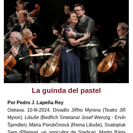
La guinda del pastel
Por Pedro J. Lapeña Rey
Ostrava. 10-III-2024. Divadlo Jiřího Myrona (Teatro Jiří
Myron).
Libuše
(Bedřich Smetana/ Josef Wenzig - Ervín
Špindler). Mária Porubčinová (Reina Libuše), Svatopluk
Sem (Přemysl, un agricultor de Stadice), Martin Bárta