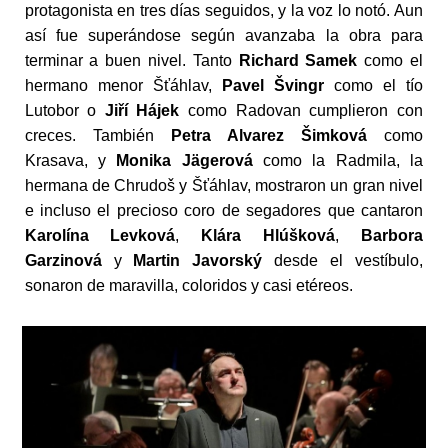
protagonista en tres días seguidos, y la voz lo notó. Aun
así fue superándose según avanzaba la obra para
terminar a buen nivel. Tanto
Richard Samek
como el
hermano menor Šťáhlav,
Pavel Švingr
como el tío
Lutobor o
Jiří Hájek
como Radovan cumplieron con
creces. También
Petra Alvarez Šimková
como
Krasava, y
Monika Jägerová
como la Radmila, la
hermana de Chrudoš y Šťáhlav, mostraron un gran nivel
e incluso el precioso coro de segadores que cantaron
Karolína Levková
,
Klára Hlúšková
,
Barbora
Garzinová
y
Martin Javorský
desde el vestíbulo,
sonaron de maravilla, coloridos y casi etéreos.