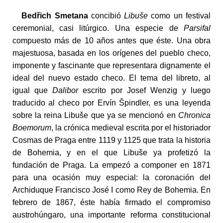
Bedřich Smetana
concibió
Libuše
como un festival
ceremonial, casi litúrgico. Una especie de
Parsifal
compuesto más de 10 años antes que éste. Una obra
majestuosa, basada en los orígenes del pueblo checo,
imponente y fascinante que representara dignamente el
ideal del nuevo estado checo. El tema del libreto, al
igual que
Dalibor
escrito por Josef Wenzig y luego
traducido al checo por Ervín Špindler, es una leyenda
sobre la reina Libuše que ya se mencionó en
Chronica
Boemorum
, la crónica medieval escrita por el historiador
Cosmas de Praga entre 1119 y 1125 que trata la historia
de Bohemia, y en el que Libuše ya profetizó la
fundación de Praga. La empezó a componer en 1871
para una ocasión muy especial: la coronación del
Archiduque Francisco José I como Rey de Bohemia. En
febrero de 1867, éste había firmado el compromiso
austrohúngaro, una importante reforma constitucional