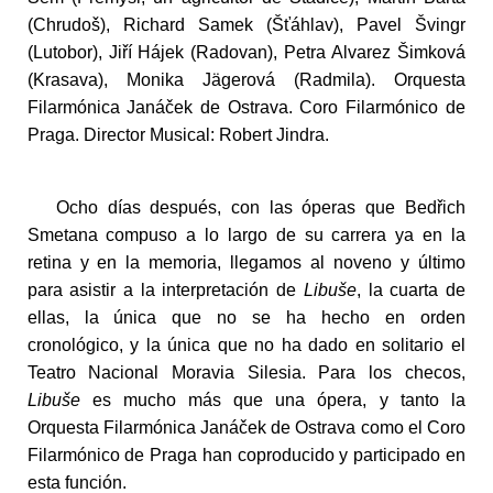
(Chrudoš), Richard Samek (Šťáhlav), Pavel Švingr
(Lutobor), Jiří Hájek (Radovan), Petra Alvarez Šimková
(Krasava), Monika Jägerová (Radmila). Orquesta
Filarmónica Janáček de Ostrava. Coro Filarmónico de
Praga. Director Musical: Robert Jindra.
Ocho días después, con las óperas que Bedřich
Smetana compuso a lo largo de su carrera ya en la
retina y en la memoria, llegamos al noveno y último
para asistir a la interpretación de
Libuše
, la cuarta de
ellas, la única que no se ha hecho en orden
cronológico, y la única que no ha dado en solitario el
Teatro Nacional Moravia Silesia. Para los checos,
Libuše
es mucho más que una ópera, y tanto la
Orquesta Filarmónica Janáček de Ostrava como el Coro
Filarmónico de Praga han coproducido y participado en
esta función.