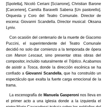
[Spoletta], Nicolò Ceriani [Sciarrone], Christian Barone
[Carceriere], Camilla Baravelli Sabena [Un pastorello].
Orquesta y Coro del Teatro Comunale. Director de
escena: Giovanni Scandella. Director musical: Oksana
Lyniv.
Con ocasión del centenario de la muerte de Giacomo
Puccini, el superintendente del Teatro Comunale
decidió no solo dar comienzo a la temporada de ópera
con
Manon Lescaut
, sino presentar otras obras del
compositor, incluído naturalmente el
Tríptico
. Acabamos
de asistir a
Tosca
, donde la dirección escénica se ha
confiado a
Giovanni Scandella
, que ha construído un
espectáculo que exalta la fuerte carga emocional de la
trama.
La escenografía de
Manuela Gasperoni
nos lleva en
el primer acto a una iglesia donde a la izquierda el
pintor Mario Cavaradossi trabaja sobre los peldaños del