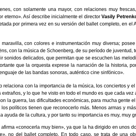
venes, con solamente una mayor, con relaciones muy frescas, 
 eterno». Así describe inicialmente el director
Vasily Petrenk
etada por primera vez en su versión del ballet completo, en el A
aravilla, con colores e instrumentación muy diversa; posee
aëns, con la música de Schoenberg, de su período de juventud, t
ir sonidos delicados, que permitan que se escuchen las melodías
portante que la orquesta exprese la narración de la historia, 
enguaje de las bandas sonoras, auténtico cine sinfónico».
relaciona con la importancia de la música, los conciertos y e
s extraños, y lo que he visto en todo el mundo es que cada vez 
 con la guerra, las dificultades económicas, para mucha gente
y los políticos tienen que reconocerlo más. Menos armas y más 
 la ayuda de la cultura, y por tanto su importancia es muy, muy
afirma «conocerla muy bien», ya que la ha dirigido en unos do
te», no del ballet completo. En todo caso, se trata de una o