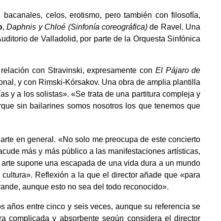
bacanales, celos, erotismo, pero también con filosofía,
o
,
Daphnis y Chloé (Sinfonía coreográfica)
de Ravel. Una
uditorio de Valladolid, por parte de la Orquesta Sinfónica
 relación con Stravinski, expresamente con
El Pájaro de
onal, y con Rimski-Kórsakov. Una obra de amplia plantilla
 y a los solistas». «Se trata de una partitura compleja y
porque sin bailarines somos nosotros los que tenemos que
l arte en general. «No solo me preocupa de este concierto
acude más y más público a las manifestaciones artísticas,
 el arte supone una escapada de una vida dura a un mundo
cultura». Reflexión a la que el director añade que «para
 grande, aunque esto no sea del todo reconocido».
s años entre cinco y seis veces, aunque su referencia se
bra complicada y absorbente según considera el director