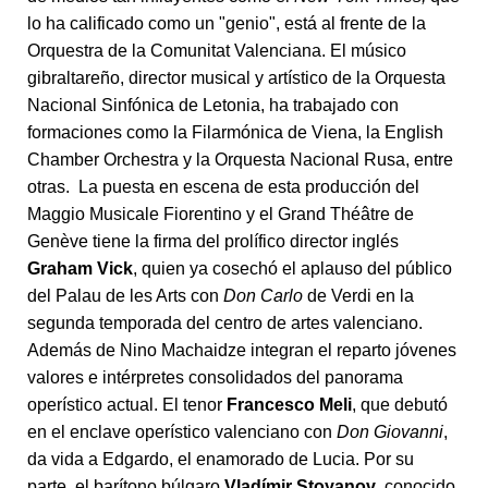
lo ha calificado como un "genio", está al frente de la
Orquestra de la Comunitat Valenciana. El músico
gibraltareño, director musical y artístico de la Orquesta
Nacional Sinfónica de Letonia, ha trabajado con
formaciones como la Filarmónica de Viena, la English
Chamber Orchestra y la Orquesta Nacional Rusa, entre
otras. La puesta en escena de esta producción del
Maggio Musicale Fiorentino y el Grand Théâtre de
Genève tiene la firma del prolífico director inglés
Graham Vick
, quien ya cosechó el aplauso del público
del Palau de les Arts con
Don Carlo
de Verdi en la
segunda temporada del centro de artes valenciano.
Además de Nino Machaidze integran el reparto jóvenes
valores e intérpretes consolidados del panorama
operístico actual. El tenor
Francesco Meli
, que debutó
en el enclave operístico valenciano con
Don Giovanni
,
da vida a Edgardo, el enamorado de Lucia. Por su
parte, el barítono búlgaro
Vladímir Stoyanov
, conocido