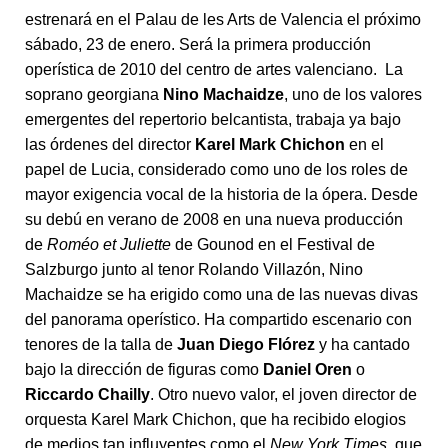
estrenará en el Palau de les Arts de Valencia el próximo
sábado, 23 de enero. Será la primera producción
operística de 2010 del centro de artes valenciano. La
soprano georgiana
Nino Machaidze
, uno de los valores
emergentes del repertorio belcantista, trabaja ya bajo
las órdenes del director
Karel Mark Chichon
en el
papel de Lucia, considerado como uno de los roles de
mayor exigencia vocal de la historia de la ópera. Desde
su debú en verano de 2008 en una nueva producción
de
Roméo et Juliette
de Gounod en el Festival de
Salzburgo junto al tenor Rolando Villazón, Nino
Machaidze se ha erigido como una de las nuevas divas
del panorama operístico. Ha compartido escenario con
tenores de la talla de
Juan Diego Flórez
y ha cantado
bajo la dirección de figuras como
Daniel Oren
o
Riccardo Chailly
. Otro nuevo valor, el joven director de
orquesta Karel Mark Chichon, que ha recibido elogios
de medios tan influyentes como el
New York Times,
que