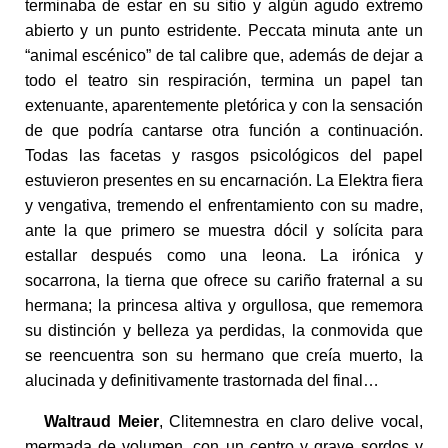
terminaba de estar en su sitio y algún agudo extremo
abierto y un punto estridente. Peccata minuta ante un
“animal escénico” de tal calibre que, además de dejar a
todo el teatro sin respiración, termina un papel tan
extenuante, aparentemente pletórica y con la sensación
de que podría cantarse otra función a continuación.
Todas las facetas y rasgos psicológicos del papel
estuvieron presentes en su encarnación. La Elektra fiera
y vengativa, tremendo el enfrentamiento con su madre,
ante la que primero se muestra dócil y solícita para
estallar después como una leona. La irónica y
socarrona, la tierna que ofrece su cariño fraternal a su
hermana; la princesa altiva y orgullosa, que rememora
su distinción y belleza ya perdidas, la conmovida que
se reencuentra son su hermano que creía muerto, la
alucinada y definitivamente trastornada del final…
Waltraud Meier
, Clitemnestra en claro delive vocal,
mermada de volumen, con un centro y grave sordos y