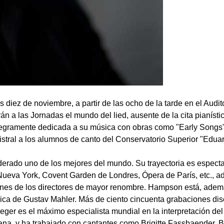
diez de noviembre, a partir de las ocho de la tarde en el Audito
n a las Jornadas el mundo del lied, ausente de la cita pianís
gramente dedicada a su música con obras como "Early Songs", "
tral a los alumnos de canto del Conservatorio Superior "Eduardo
rado uno de los mejores del mundo. Su trayectoria es especta
 Nueva York, Covent Garden de Londres, Ópera de París, etc., a
rdenes de los directores de mayor renombre. Hampson está, ademá
úsica de Gustav Mahler. Más de ciento cincuenta grabaciones d
eger es el máximo especialista mundial en la interpretación del 
na, y ha trabajado con cantantes como Brigitte Fassbaender, B