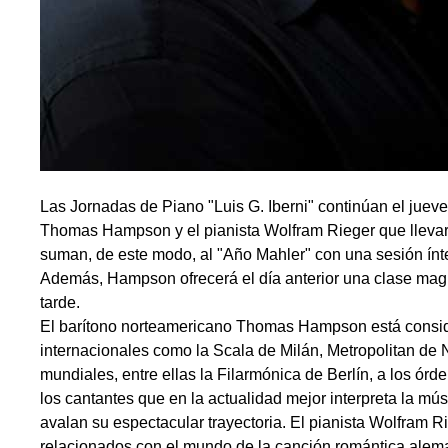
Las Jornadas de Piano "Luis G. Iberni" continúan el jueves 
Thomas Hampson y el pianista Wolfram Rieger que llevará
suman, de este modo, al "Año Mahler" con una sesión ínte
Además, Hampson ofrecerá el día anterior una clase magis
tarde.
El barítono norteamericano Thomas Hampson está conside
internacionales como la Scala de Milán, Metropolitan de
mundiales, entre ellas la Filarmónica de Berlín, a los ó
los cantantes que en la actualidad mejor interpreta la m
avalan su espectacular trayectoria. El pianista Wolfram Ri
relacionados con el mundo de la canción romántica alema