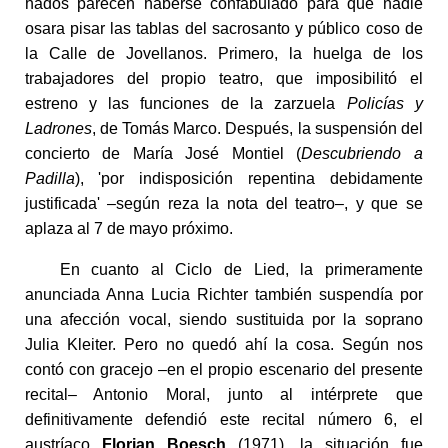
hados parecen haberse confabulado para que nadie
osara pisar las tablas del sacrosanto y público coso de
la Calle de Jovellanos. Primero, la huelga de los
trabajadores del propio teatro, que imposibilitó el
estreno y las funciones de la zarzuela
Policías y
Ladrones
, de Tomás Marco. Después, la suspensión del
concierto de María José Montiel (
Descubriendo a
Padilla
), 'por indisposición repentina debidamente
justificada' –según reza la nota del teatro–, y que se
aplaza al 7 de mayo próximo.
En cuanto al Ciclo de Lied, la primeramente
anunciada Anna Lucia Richter también suspendía por
una afección vocal, siendo sustituida por la soprano
Julia Kleiter. Pero no quedó ahí la cosa. Según nos
contó con gracejo –en el propio escenario del presente
recital– Antonio Moral, junto al intérprete que
definitivamente defendió este recital número 6, el
austríaco
Florian Boesch
(1971), la situación fue