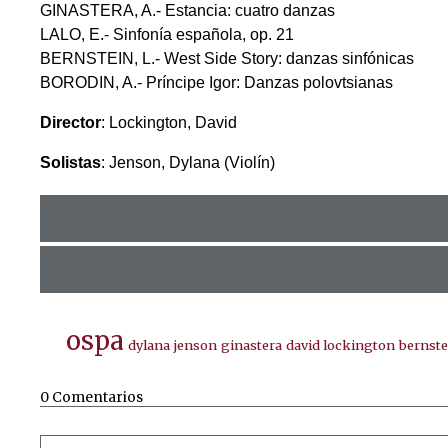
GINASTERA, A.- Estancia: cuatro danzas
LALO, E.- Sinfonía española, op. 21
BERNSTEIN, L.- West Side Story: danzas sinfónicas
BORODIN, A.- Príncipe Igor: Danzas polovtsianas
Director
: Lockington, David
Solistas
: Jenson, Dylana (Violín)
ospa
dylana jenson
ginastera
david lockington
bernste
0 Comentarios