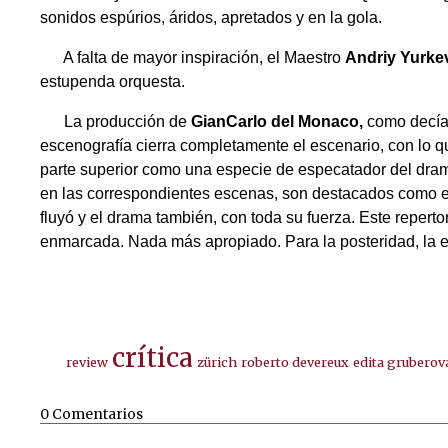
sonidos espúrios, áridos, apretados y en la gola.
A falta de mayor inspiración, el Maestro
Andriy Yurke
estupenda orquesta.
La producción de
GianCarlo del Monaco,
como decía,
escenografía cierra completamente el escenario, con lo qu
parte superior como una especie de especatador del dram
en las correspondientes escenas, son destacados como ele
fluyó y el drama también, con toda su fuerza. Este reperto
enmarcada. Nada más apropiado. Para la posteridad, la 
crítica
review
zürich
roberto devereux
edita gruberov
0 Comentarios