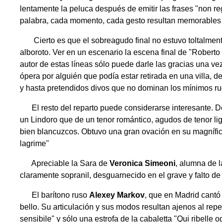
lentamente la peluca después de emitir las frases "non reg
palabra, cada momento, cada gesto resultan memorables
Cierto es que el sobreagudo final no estuvo toltalmente 
alboroto. Ver en un escenario la escena final de "Robert
autor de estas líneas sólo puede darle las gracias una vez
ópera por alguién que podía estar retirada en una villa, 
y hasta pretendidos divos que no dominan los mínimos rud
El resto del reparto puede considerarse interesante. D
un Lindoro que de un tenor romántico, agudos de tenor lig
bien blancuzcos. Obtuvo una gran ovación en su magnífica 
lagrime"
Apreciable la Sara de
Veronica Simeoni
, alumna de 
claramente sopranil, desguarnecido en el grave y falto de
El barítono ruso
Alexey Markov
, que en Madrid cantó
bello. Su articulación y sus modos resultan ajenos al repe
sensibile" y sólo una estrofa de la cabaletta "Qui ribell