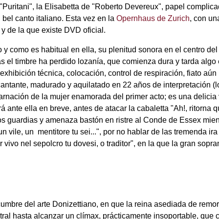
Puritani", la Elisabetta de "Roberto Devereux", papel complica
bel canto italiano. Esta vez en la
Opernhaus de Zurich
, con un
y de la que existe DVD oficial.
mo es habitual en ella, su plenitud sonora en el centro del t
s el timbre ha perdido lozanía, que comienza dura y tarda algo e
xhibición técnica, colocación, control de respiración, fiato aún
antante, madurado y aquilatado en 22 años de interpretación (l
ncarnación de la mujer enamorada del primer acto; es una delici
e ella en breve, antes de atacar la cabaletta "Ah!, ritorna qua
los guardias y amenaza bastón en ristre al Conde de Essex mient
o, un vile, un mentitore tu sei...", por no hablar de las tremenda
 vivo nel sepolcro tu dovesi, o traditor", en la que la gran sop
cumbre del arte Donizettiano, en que la reina asediada de remor
al hasta alcanzar un clímax, prácticamente insoportable, que c