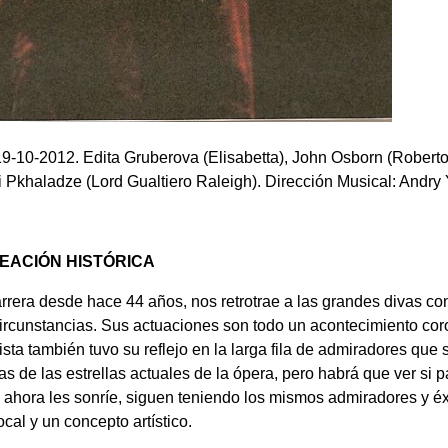
 19-10-2012. Edita Gruberova (Elisabetta), John Osborn (Rober
ri Pkhaladze (Lord Gualtiero Raleigh). Dirección Musical: Andry
REACIÓN HISTÓRICA
rrera desde hace 44 años, nos retrotrae a las grandes divas co
 o circunstancias. Sus actuaciones son todo un acontecimiento 
ista también tuvo su reflejo en la larga fila de admiradores que 
as de las estrellas actuales de la ópera, pero habrá que ver si 
que ahora les sonríe, siguen teniendo los mismos admiradores y é
cal y un concepto artístico.