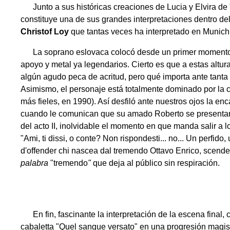
Junto a sus históricas creaciones de Lucia y Elvira de "
constituye una de sus grandes interpretaciones dentro del 
Christof Loy
que tantas veces ha interpretado en Munich 
La soprano eslovaca colocó desde un primer momento y co
apoyo y metal ya legendarios. Cierto es que a estas altura
algún agudo peca de acritud, pero qué importa ante tanta e
Asimismo, el personaje está totalmente dominado por la c
más fieles, en 1990). Así desfiló ante nuestros ojos la e
cuando le comunican que su amado Roberto se presentará ant
del acto II, inolvidable el momento en que manda salir a 
"Ami, ti dissi, o conte? Non rispondesti... no... Un perfid
d'offender chi nascea dal tremendo Ottavo Enrico, scender
palabra
"tremendo
"
que deja al público sin respiración.
En fin, fascinante la interpretación de la escena final, 
cabaletta "Quel sangue versato" en una progresión magistr