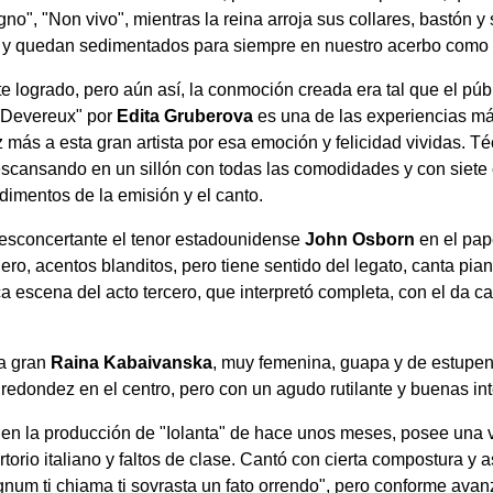
no", "Non vivo", mientras la reina arroja sus collares, bastón y
 y quedan sedimentados para siempre en nuestro acerbo como 
logrado, pero aún así, la conmoción creada era tal que el públ
o Devereux" por
Edita Gruberova
es una de las experiencias más
 más a esta gran artista por esa emoción y felicidad vividas. Té
descansando en un sillón con todas las comodidades y con siete 
imentos de la emisión y el canto.
esconcertante el tenor estadounidense
John Osborn
en el pape
ero, acentos blanditos, pero tiene sentido del legato, canta pi
escena del acto tercero, que interpretó completa, con el da cap
la gran
Raina Kabaivanska
, muy femenina, guapa y de estupend
 redondez en el centro, pero con un agudo rutilante y buenas in
 en la producción de "Iolanta" de hace unos meses, posee una 
rtorio italiano y faltos de clase. Cantó con cierta compostura y 
e ognum ti chiama ti sovrasta un fato orrendo", pero conforme a