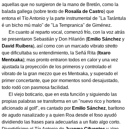
aquellas que no surgieron de la mano de Bretón, como la
balada gallega (sobre texto de
Rosalía de Castro
) que
entona el Tío Antonio y la parte instrumental de "La Tarántula
é un bicho mú malo" de "La Tempranica" de Giménez.
En cuanto al reparto vocal, comenzó frío, con la voz atrás
se presentaron Sebastián y Don Hilarión (
Emilio Sánchez
y
David Ruibera
), así como con un marcado vibrato
stretto
que dificultaba su entendimiento, la Señá Rita (
Itxaro
Mentxaka
); mas pronto entraron todos en calor y una vez
ajustada la proyección de los primeros y controlado el
vibrato de la gran mezzo que es Mentxaka, y superado el
primer concertante, que por momentos sonó desajustado,
todo rodó con pasmosa facilidad.
El viejo boticario, que en esta función y siguiendo las
propias palabras se transforma en un "nuevo rico y hortera
aficionado al golf", es cantado por
Emilio Sánchez
, barítono
de agudo nasalizado y a quien Roa desde el foso ayudó
dividiendo las frases para adecuarlas a un fiato algo corto.
Divertidísimo el Tío Antonio de
Juanma Cifuentes
y algo