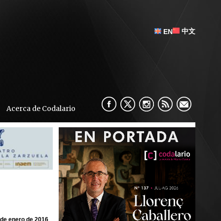
中文
EN
Acerca de Codalario
 de enero de 2016