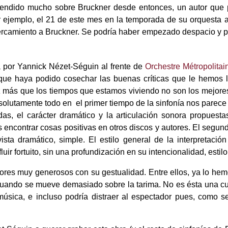
rendido mucho sobre Bruckner desde entonces, un autor que
r ejemplo, el 21 de este mes en la temporada de su orquesta 
ercamiento a Bruckner. Se podría haber empezado despacio y po
por Yannick Nézet-Séguin al frente de
Orchestre Métropolitai
 que haya podido cosechar las buenas críticas que le hemos l
z más que los tiempos que estamos viviendo no son los mejore
absolutamente todo en el primer tiempo de la sinfonía nos parec
as, el carácter dramático y la articulación sonora propuest
s encontrar cosas positivas en otros discos y autores. El segu
ta dramático, simple. El estilo general de la interpretación 
ir fortuito, sin una profundización en su intencionalidad, estilo
es muy generosos con su gestualidad. Entre ellos, ya lo hem
cuando se mueve demasiado sobre la tarima. No es ésta una cu
 música, e incluso podría distraer al espectador pues, como 