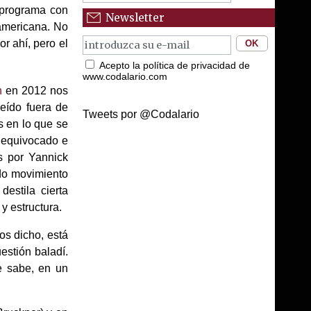
 programa con
Newsletter
americana. No
r ahí, pero el
Acepto la política de privacidad de
www.codalario.com
n
en 2012 nos
eído fuera de
Tweets por @Codalario
s en lo que se
e equivocado e
as por Yannick
ndo movimiento
destila cierta
 y estructura.
os dicho, está
estión baladí.
se sabe, en un