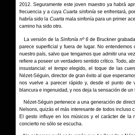
2012. Seguramente este joven maestro ya habrá ap
frecuencia y a cuya
Cuarta sinfonía
se enfrentará, po
habría sido la
Cuarta
mala sinfonía para un primer ac
camino ha sido otro.
La versión de la
Sinfonía nº 6
de Bruckner grabada 
parece superficial y fuera de lugar. No entendemos
nuestro país, salvo que tengamos que admitir una ve
refiere a poseer un verdadero sentido crítico. Todo, 
insustancial: el
tempo
elegido, el toque de las cuerd
Nézet-Séguin, director de gran éxito al que esperamo
nos vuelve a parecer rápido y, desde el punto de vis
blancura e ingenuidad, y nos deja la sensación de un flu
Nézet-Séguin pertenece a una generación de director
Nelsons, quizás el más interesante de todos incluso 
El gesto influye en los músicos y el carácter de la
concierto no sólo se escucha.