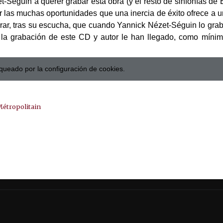
éguin a querer grabar esta obra (y el resto de sinfonías de 
r las muchas oportunidades que una inercia de éxito ofrece a un
ar, tras su escucha, que cuando Yannick Nézet-Séguin lo grab
 la grabación de este CD y autor le han llegado, como míni
queado por la configuración de cookies.
Métropolitain