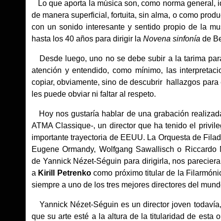
Lo que aporta la música son, como norma general, id
de manera superficial, fortuita, sin alma, o como prod
con un sonido interesante y sentido propio de la m
hasta los 40 años para dirigir la
Novena sinfonía
de B
Desde luego, uno no se debe subir a la tarima para 
atención y entendido, como mínimo, las interpreta
copiar, obviamente, sino de descubrir hallazgos para
les puede obviar ni faltar al respeto.
Hoy nos gustaría hablar de una grabación realizad
ATMA Classique-, un director que ha tenido el privile
importante trayectoria de EEUU. La Orquesta de Filad
Eugene Ormandy, Wolfgang Sawallisch o Riccardo M
de Yannick Nézet-Séguin para dirigirla, nos parecie
a
Kirill Petrenko
como próximo titular de la Filarmónic
siempre a uno de los tres mejores directores del mund
Yannick Nézet-Séguin es un director joven todavía
que su arte esté a la altura de la titularidad de est