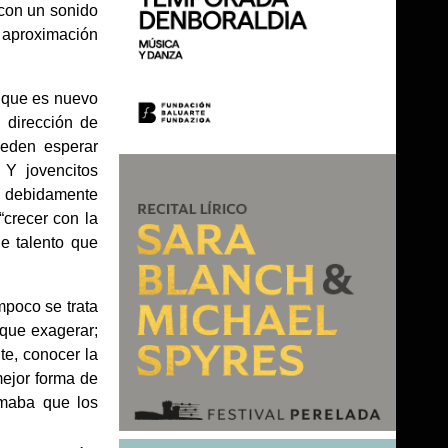
 con un sonido
a aproximación
 que es nuevo
 dirección de
ueden esperar
 Y jovencitos
- debidamente
“crecer con la
e talento que
mpoco se trata
 que exagerar;
te, conocer la
mejor forma de
rmaba que los