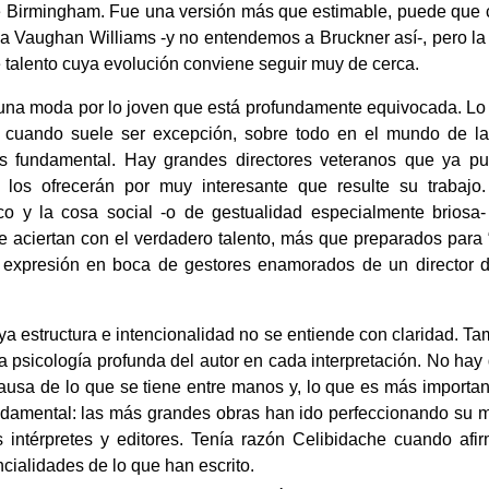
de Birmingham. Fue una versión más que estimable, puede que
 a Vaughan Williams -y no entendemos a Bruckner así-, pero l
e talento cuya evolución conviene seguir muy de cerca.
una moda por lo joven que está profundamente equivocada. Lo
 cuando suele ser excepción, sobre todo en el mundo de la
es fundamental. Hay grandes directores veteranos que ya p
os ofrecerán por muy interesante que resulte su trabajo.
ico y la cosa social -o de gestualidad especialmente briosa
 aciertan con el verdadero talento, más que preparados para 
 expresión en boca de gestores enamorados de un director d
a estructura e intencionalidad no se entiende con claridad. Ta
 la psicología profunda del autor en cada interpretación. No hay
ausa de lo que se tiene entre manos y, lo que es más importan
fundamental: las más grandes obras han ido perfeccionando su 
s intérpretes y editores. Tenía razón Celibidache cuando afi
cialidades de lo que han escrito.