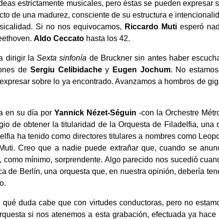
eas estrictamente musicales, pero éstas se pueden expresar s
ucto de una madurez, consciente de su estructura e intencionali
usicalidad. Si no nos equivocamos,
Riccardo Muti
esperó na
eethoven.
Aldo Ceccato
hasta los 42.
dirigir la
Sexta sinfonía
de Bruckner sin antes haber escuc
ciones de
Sergiu Celibidache
y
Eugen Jochum
. No estamos
 expresar sobre lo ya encontrado. Avanzamos a hombros de gig
a en su día por
Yannick Nézet-Séguin
-con la Orchestre Métro
gio de obtener la titularidad de la Orquesta de Filadelfia, una
elfia ha tenido como directores titulares a nombres como Leop
uti. Creo que a nadie puede extrañar que, cuando se anun
ra, como mínimo, sorprendente. Algo parecido nos sucedió cua
a de Berlín, una orquesta que, en nuestra opinión, debería tene
o.
, qué duda cabe que con virtudes conductoras, pero no estam
a orquesta si nos atenemos a esta grabación, efectuada ya hace