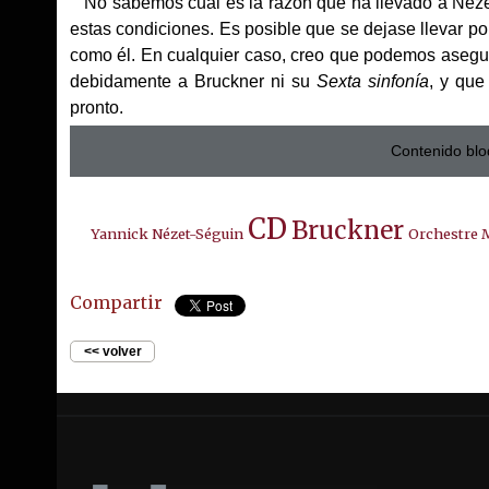
No sabemos cuál es la razón que ha llevado a Nézet-S
estas condiciones. Es posible que se dejase llevar po
como él. En cualquier caso, creo que podemos asegur
debidamente a Bruckner ni su
Sexta sinfonía
, y que
pronto.
Contenido blo
CD
Bruckner
Yannick Nézet-Séguin
Orchestre 
Compartir
<< volver