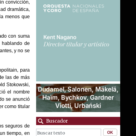
in convicción,
dad dramática,
da menos que
hado con suma
 hablando de
antes, y no se
politain, para
 de las de más
old Stokowski,
ció el nombre
ndo se anunció
r como titular
Buscador
os seguros de
 un tiempo, en