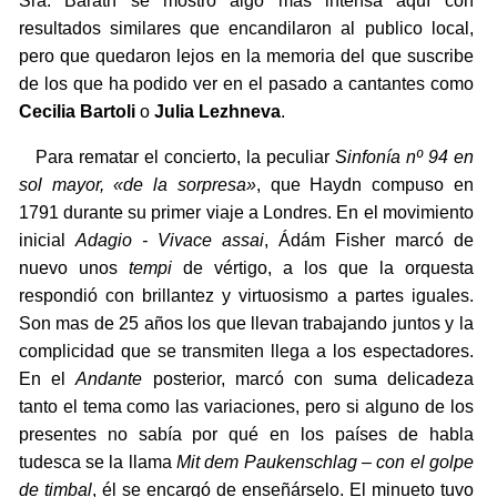
Sra. Baráth se mostró algo mas intensa aquí con
resultados similares que encandilaron al publico local,
pero que quedaron lejos en la memoria del que suscribe
de los que ha podido ver en el pasado a cantantes como
Cecilia Bartoli
o
Julia Lezhneva
.
Para rematar el concierto, la peculiar
Sinfonía nº 94 en
sol mayor, «de la sorpresa»
, que Haydn compuso en
1791 durante su primer viaje a Londres. En el movimiento
inicial
Adagio - Vivace assai
, Ádám Fisher marcó de
nuevo unos
tempi
de vértigo, a los que la orquesta
respondió con brillantez y virtuosismo a partes iguales.
Son mas de 25 años los que llevan trabajando juntos y la
complicidad que se transmiten llega a los espectadores.
En el
Andante
posterior, marcó con suma delicadeza
tanto el tema como las variaciones, pero si alguno de los
presentes no sabía por qué en los países de habla
tudesca se la llama
Mit dem Paukenschlag – con el golpe
de timbal
, él se encargó de enseñárselo. El minueto tuvo