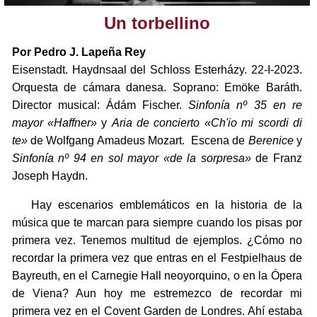
Un torbellino
Por Pedro J. Lapeña Rey
Eisenstadt. Haydnsaal del Schloss Esterházy. 22-I-2023.
Orquesta de cámara danesa. Soprano: Emöke Baráth.
Director musical: Ádám Fischer.
Sinfonía nº 35 en re
mayor «Haffner»
y
Aria de concierto «Ch'io mi scordi di
te»
de Wolfgang Amadeus Mozart. Escena de
Berenice
y
Sinfonía nº 94 en sol mayor «de la sorpresa»
de Franz
Joseph Haydn.
Hay escenarios emblemáticos en la historia de la
música que te marcan para siempre cuando los pisas por
primera vez. Tenemos multitud de ejemplos. ¿Cómo no
recordar la primera vez que entras en el Festpielhaus de
Bayreuth, en el Carnegie Hall neoyorquino, o en la Ópera
de Viena? Aun hoy me estremezco de recordar mi
primera vez en el Covent Garden de Londres. Ahí estaba