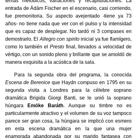
temas melódicos, variaciones y recapitulaciones. La
entrada de Ádám Fischer en el escenario, casi corriendo,
fue premonitoria. Su aspecto avejentado -tiene ya 73
años- no tiene nada que ver con el pulso y la intensidad
que es capaz de desplegar. No tardó ni 3 compases en
demostrarlo. El
Allegro con spirito
inicial ya fue flamígero,
como lo también el
Presto
final, llevados a velocidad de
vértigo, con un sonido pleno y brillante que se amoldó de
manera exquisita a la acústica de la sala.
Para la segunda obra del programa, la conocida
Escena de Berenice
que Haydn compuso en 1795 en su
segunda visita a Londres para la célebre soprano
dramática Brigida Giorgi Banti, se le unió la soprano
húngara
Emöke Baráth
. Aunque su timbre no es
particularmente atractivo y el volumen de su voz tampoco
parece ser gran cosa, la húngara se implicó con esmero
en esta escena dramática en la que una mujer
enamorada abandonada por su marido fantasea con