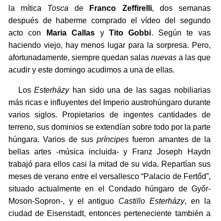
la mítica
Tosca
de
Franco Zeffirelli
, dos semanas
después de haberme comprado el vídeo del segundo
acto con
Maria Callas
y
Tito Gobbi
. Según te vas
haciendo viejo, hay menos lugar para la sorpresa. Pero,
afortunadamente, siempre quedan salas
nuevas
a las que
acudir y este domingo acudimos a una de ellas.
Los
Esterházy
han sido una de las sagas nobiliarias
más ricas e influyentes del Imperio austrohúngaro durante
varios siglos. Propietarios de ingentes cantidades de
terreno, sus dominios se extendían sobre todo por la parte
húngara. Varios de sus
príncipes
fueron amantes de la
bellas artes -música incluida- y Franz Joseph Haydn
trabajó para ellos casi la mitad de su vida. Repartían sus
meses de verano entre el versallesco “Palacio de Fertőd”,
situado actualmente en el Condado húngaro de Győr-
Moson-Sopron-, y el antiguo
Castillo Esterházy
, en la
ciudad de Eisenstadt, entonces perteneciente también a