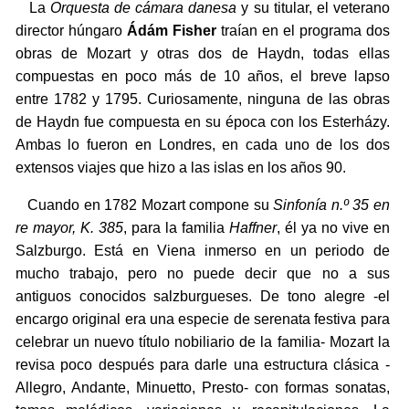
La
Orquesta de cámara danesa
y su titular, el veterano
director húngaro
Ádám Fisher
traían en el programa dos
obras de Mozart y otras dos de Haydn, todas ellas
compuestas en poco más de 10 años, el breve lapso
entre 1782 y 1795. Curiosamente, ninguna de las obras
de Haydn fue compuesta en su época con los Esterházy.
Ambas lo fueron en Londres, en cada uno de los dos
extensos viajes que hizo a las islas en los años 90.
Cuando en 1782 Mozart compone su
Sinfonía n.º 35 en
re mayor, K. 385
, para la familia
Haffner
, él ya no vive en
Salzburgo. Está en Viena inmerso en un periodo de
mucho trabajo, pero no puede decir que no a sus
antiguos conocidos salzburgueses. De tono alegre -el
encargo original era una especie de serenata festiva para
celebrar un nuevo título nobiliario de la familia- Mozart la
revisa poco después para darle una estructura clásica -
Allegro, Andante, Minuetto, Presto- con formas sonatas,