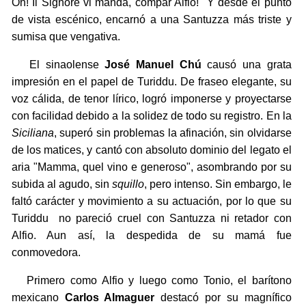
Oh! Il Signore vi manda, compar Alfio!" Y desde el punto
de vista escénico, encarnó a una Santuzza más triste y
sumisa que vengativa.
El sinaolense
José Manuel Chú
causó una grata
impresión en el papel de Turiddu. De fraseo elegante, su
voz cálida, de tenor lírico, logró imponerse y proyectarse
con facilidad debido a la solidez de todo su registro. En la
Siciliana
, superó sin problemas la afinación, sin olvidarse
de los matices, y cantó con absoluto dominio del legato el
aria "Mamma, quel vino e generoso", asombrando por su
subida al agudo, sin
squillo
, pero intenso. Sin embargo, le
faltó carácter y movimiento a su actuación, por lo que su
Turiddu no pareció cruel con Santuzza ni retador con
Alfio. Aun así, la despedida de su mamá fue
conmovedora.
Primero como Alfio y luego como Tonio, el barítono
mexicano
Carlos Almaguer
destacó por su magnífico