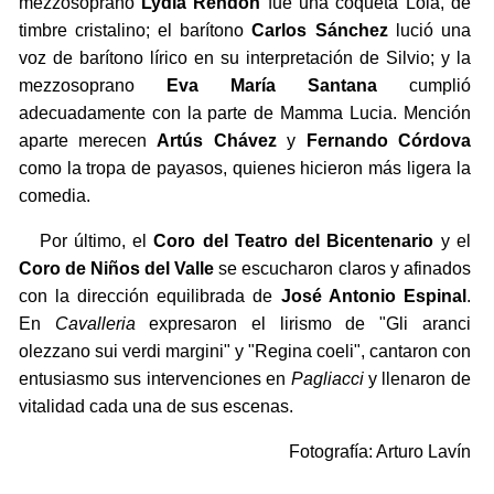
mezzosoprano
Lydia Rendón
fue una coqueta Lola, de
timbre cristalino; el barítono
Carlos Sánchez
lució una
voz de barítono lírico en su interpretación de Silvio; y la
mezzosoprano
Eva María Santana
cumplió
adecuadamente con la parte de Mamma Lucia. Mención
aparte merecen
Artús Chávez
y
Fernando Córdova
como la tropa de payasos, quienes hicieron más ligera la
comedia.
Por último, el
Coro del Teatro del Bicentenario
y el
Coro de Niños del Valle
se escucharon claros y afinados
con la dirección equilibrada de
José Antonio Espinal
.
En
Cavalleria
expresaron el lirismo de "Gli aranci
olezzano sui verdi margini" y "Regina coeli", cantaron con
entusiasmo sus intervenciones en
Pagliacci
y llenaron de
vitalidad cada una de sus escenas.
Fotografía: Arturo Lavín