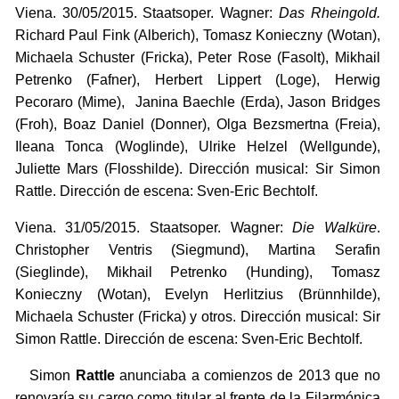
Viena. 30/05/2015. Staatsoper. Wagner:
Das Rheingold.
Richard Paul Fink (Alberich), Tomasz Konieczny (Wotan),
Michaela Schuster (Fricka), Peter Rose (Fasolt), Mikhail
Petrenko (Fafner), Herbert Lippert (Loge), Herwig
Pecoraro (Mime), Janina Baechle (Erda), Jason Bridges
(Froh), Boaz Daniel (Donner), Olga Bezsmertna (Freia),
Ileana Tonca (Woglinde), Ulrike Helzel (Wellgunde),
Juliette Mars (Flosshilde). Dirección musical: Sir Simon
Rattle. Dirección de escena: Sven-Eric Bechtolf.
Viena. 31/05/2015. Staatsoper. Wagner:
Die Walküre
.
Christopher Ventris (Siegmund), Martina Serafin
(Sieglinde), Mikhail Petrenko (Hunding), Tomasz
Konieczny (Wotan), Evelyn Herlitzius (Brünnhilde),
Michaela Schuster (Fricka) y otros. Dirección musical: Sir
Simon Rattle. Dirección de escena: Sven-Eric Bechtolf.
Simon
Rattle
anunciaba a comienzos de 2013 que no
renovaría su cargo como titular al frente de la Filarmónica