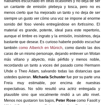
habíamos escuchado en otras ocasiones y no deja de ser
un cantante de emisión plebeya y tosca, pero no es
menos cierto que ha mejorado un tanto y no deja de ser
siempre un gusto ver cómo una voz se impone al enorme
sonido del foso vienés entregándose en
fortissimo
. El
material es grande, potente, ideal para este repertorio,
aunque el timbre es ingrato y la emisión, insistimos, deja
bastante que desear. Es curioso haberle podido escuchar
también
como Alberich en Múnich
, como dando las dos
caras de un mismo personaje, dejando entrever un Wotan
más villano y abyecto, más pérfido y menos noble,
recordando un tanto a voces del pasado como Hermann
Uhde o Theo Adam, salvando todas las distancias que
ustedes quieran.
Michaela Schuster
fue por su parte una
Freia muy estimable, por encima de nuestras
expectativas. No sólo resultó una actriz entregada y
plausible sino que vocalmente rindió a un alto nivel.
Menos nos gustaron los bajos,
Peter Rose
como Fasolt y