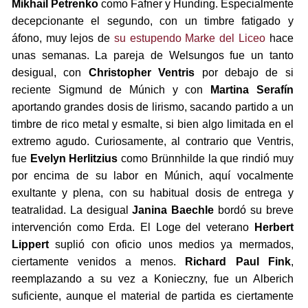
Mikhail Petrenko
como Fafner y Hunding. Especialmente
decepcionante el segundo, con un timbre fatigado y
áfono, muy lejos de
su estupendo Marke del Liceo
hace
unas semanas. La pareja de Welsungos fue un tanto
desigual, con
Christopher Ventris
por debajo de si
reciente Sigmund de Múnich y con
Martina Serafín
aportando grandes dosis de lirismo, sacando partido a un
timbre de rico metal y esmalte, si bien algo limitada en el
extremo agudo. Curiosamente, al contrario que Ventris,
fue
Evelyn Herlitzius
como Brünnhilde la que rindió muy
por encima de su labor en Múnich, aquí vocalmente
exultante y plena, con su habitual dosis de entrega y
teatralidad. La desigual
Janina Baechle
bordó su breve
intervención como Erda. El Loge del veterano
Herbert
Lippert
suplió con oficio unos medios ya mermados,
ciertamente venidos a menos.
Richard Paul Fink
,
reemplazando a su vez a Konieczny, fue un Alberich
suficiente, aunque el material de partida es ciertamente