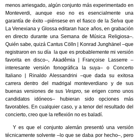
menos arriesgado, algún conjunto más experimentado en
Monteverdi, aunque eso no es esencialmente una
garantía de éxito –piénsese en el fiasco de la
Selva
que
La Venexiana y Glossa editaran hace años, en grabación
en directo durante una Semana de Música Religiosa–.
Quién sabe, quizá Cantus Cölln | Konrad Junghänel –que
registraron en su día la que es probablemente mi versión
favorita en disco–, Akadêmia | Françoise Lasserre –
interesante versión fonográfica la suya– o Concerto
Italiano | Rinaldo Alessandrini –que dada su exitosa
carrera dentro del madrigal monteverdiano y de sus
buenas versiones de sus
Vespro
, se erigen como unos
candidatos idóneos– hubieran sido opciones más
favorables. En cualquier caso, y a tenor del resultado del
concierto, creo que la reflexión no es baladí.
Y es que el conjunto alemán presentó una versión
técnicamente solvente –lo que se daba por hecho–, pero